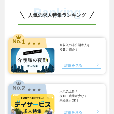
Ranking
人気の求人特集ランキング
1
No.
★ ★ ★
高収入の非公開求人を
多数ご紹介！
詳細を見る
2
No.
★ ★ ★
人気急上昇！
夜勤・残業が少なく
未経験もOK！
詳細を見る