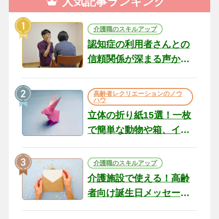
人気記事ランキング
介護職のスキルアップ
認知症の利用者さんとの
信頼関係が深まる声かけ
のコツ10選｜認知症ケア
の現場から（22）
高齢者レクリエーションのノウ
ハウ
立体の折り紙15選！一枚
で簡単な動物や箱、イン
テリアになる作品まで
介護職のスキルアップ
介護施設で使える！高齢
者向け誕生日メッセージ
の例文と書き方のポイン