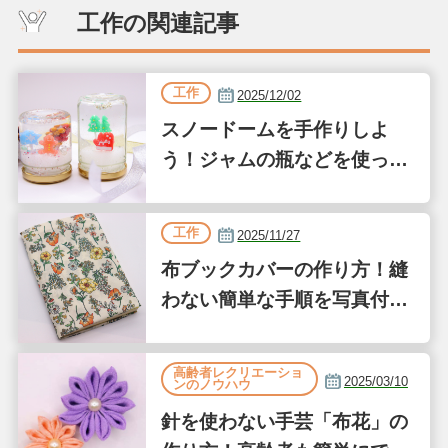
工作の関連記事
工作
2025/12/02
スノードームを手作りしよ
う！ジャムの瓶などを使った
簡単な作り方
工作
2025/11/27
布ブックカバーの作り方！縫
わない簡単な手順を写真付き
で解説
高齢者レクリエーショ
2025/03/10
ンのノウハウ
針を使わない手芸「布花」の