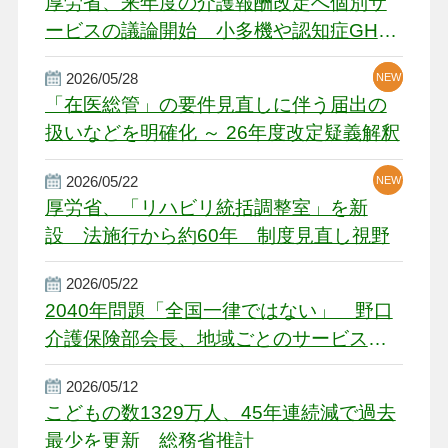
厚労省、来年度の介護報酬改定へ個別サ
ービスの議論開始 小多機や認知症GH、
厳しい経営環境に危機感
2026/05/28
NEW
NEW
「在医総管」の要件見直しに伴う届出の
扱いなどを明確化 ～ 26年度改定疑義解釈
2026/05/22
NEW
厚労省、「リハビリ統括調整室」を新
設 法施行から約60年 制度見直し視野
2026/05/22
2040年問題「全国一律ではない」 野口
介護保険部会長、地域ごとのサービス基
盤整備を促す
2026/05/12
こどもの数1329万人、45年連続減で過去
最少を更新 総務省推計