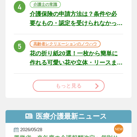
ト
介護士の常識
介護保険の申請方法は？条件や必
要なもの・認定を受けられなかっ
た場合の対処法
高齢者レクリエーションのノウハウ
花の折り紙20選！一枚から簡単に
作れる可愛い花や立体・リースま
で
もっと見る
医療介護最新ニュース
2026/05/28
NEW
NEW
NEW