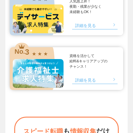
人気急上昇！
夜勤・残業が少なく
未経験もOK！
詳細を見る
3
No.
★ ★ ★
資格を活かして
給料&キャリアアップの
チャンス！
詳細を見る
も
だけ
スピード転職
情報収集