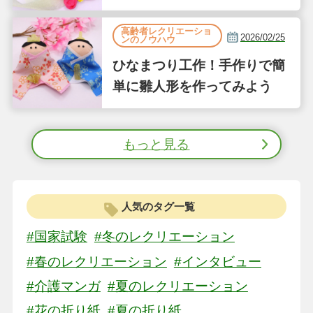
単な縫わない工作
高齢者レクリエーショ
2026/02/25
ンのノウハウ
ひなまつり工作！手作りで簡
単に雛人形を作ってみよう
もっと見る
人気のタグ一覧
#国家試験
#冬のレクリエーション
#春のレクリエーション
#インタビュー
#介護マンガ
#夏のレクリエーション
#花の折り紙
#夏の折り紙