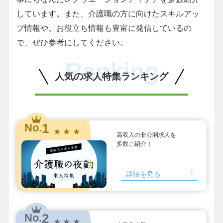
しています。また、介護職の方に向けたスキルアッ
プ情報や、お役立ち情報も豊富に発信しているの
で、ぜひ参考にしてください。
Ranking
人気の求人特集ランキング
1
No.
★ ★ ★
高収入の非公開求人を
多数ご紹介！
詳細を見る
2
No.
★ ★ ★