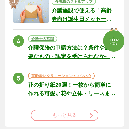
介護職のスキルアップ
介護施設で使える！高齢
者向け誕生日メッセージ
の例文と書き方のポイン
ト
介護士の常識
介護保険の申請方法は？条件や必
要なもの・認定を受けられなかっ
た場合の対処法
高齢者レクリエーションのノウハウ
花の折り紙20選！一枚から簡単に
作れる可愛い花や立体・リースま
で
もっと見る