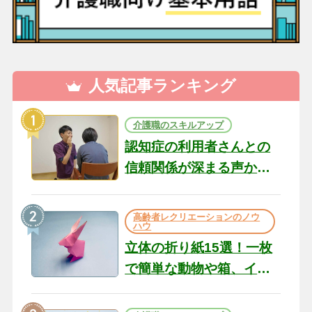
人気記事ランキング
介護職のスキルアップ
認知症の利用者さんとの
信頼関係が深まる声かけ
のコツ10選｜認知症ケア
の現場から（22）
高齢者レクリエーションのノウ
ハウ
立体の折り紙15選！一枚
で簡単な動物や箱、イン
テリアになる作品まで