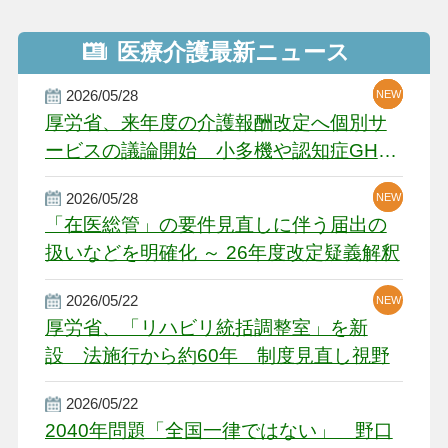
医療介護最新ニュース
2026/05/28
NEW
NEW
NEW
厚労省、来年度の介護報酬改定へ個別サ
ービスの議論開始 小多機や認知症GH、
厳しい経営環境に危機感
2026/05/28
NEW
NEW
「在医総管」の要件見直しに伴う届出の
扱いなどを明確化 ～ 26年度改定疑義解釈
2026/05/22
NEW
厚労省、「リハビリ統括調整室」を新
設 法施行から約60年 制度見直し視野
2026/05/22
2040年問題「全国一律ではない」 野口