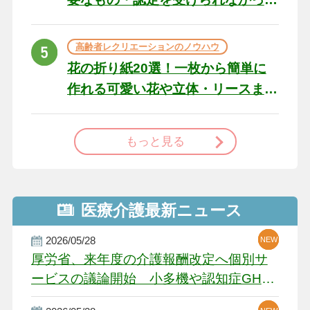
た場合の対処法
高齢者レクリエーションのノウハウ
花の折り紙20選！一枚から簡単に
作れる可愛い花や立体・リースま
で
もっと見る
医療介護最新ニュース
2026/05/28
NEW
NEW
NEW
厚労省、来年度の介護報酬改定へ個別サ
ービスの議論開始 小多機や認知症GH、
厳しい経営環境に危機感