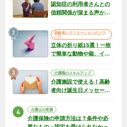
認知症の利用者さんとの
信頼関係が深まる声かけ
のコツ10選｜認知症ケア
の現場から（22）
高齢者レクリエーションのノウ
ハウ
立体の折り紙15選！一枚
で簡単な動物や箱、イン
テリアになる作品まで
介護職のスキルアップ
介護施設で使える！高齢
者向け誕生日メッセージ
の例文と書き方のポイン
ト
介護士の常識
介護保険の申請方法は？条件や必
要なもの・認定を受けられなかっ