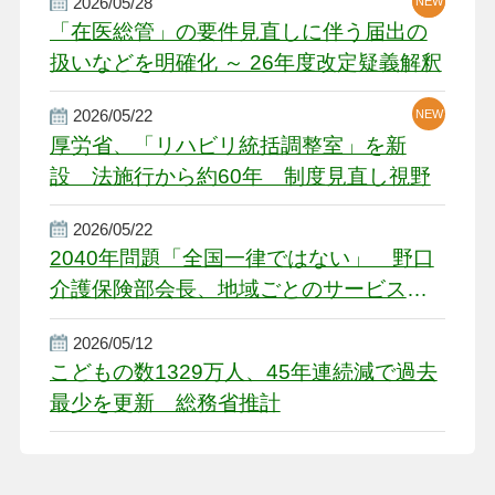
2026/05/28
NEW
NEW
「在医総管」の要件見直しに伴う届出の
扱いなどを明確化 ～ 26年度改定疑義解釈
2026/05/22
NEW
厚労省、「リハビリ統括調整室」を新
設 法施行から約60年 制度見直し視野
2026/05/22
2040年問題「全国一律ではない」 野口
介護保険部会長、地域ごとのサービス基
盤整備を促す
2026/05/12
こどもの数1329万人、45年連続減で過去
最少を更新 総務省推計