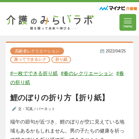
高齢者レクリエーション
2022/04/25
座ってできるレク
折り紙
#一枚でできる折り紙
#春のレクリエーション
#春
の折り紙
鯉のぼりの折り方【折り紙】
文・写真／バーネット
端午の節句が近づき、鯉のぼりが空に見えている地
域もあるかもしれません。男の子たちの健康を祈っ