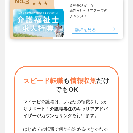
3
No.
★ ★ ★
資格を活かして
給料&キャリアアップの
チャンス！
詳細を見る
も
だけ
スピード転職
情報収集
でもOK
マイナビ介護職は、あなたの転職をしっか
りサポート！
介護職専任のキャリアアドバ
を行います。
イザーがカウンセリング
はじめての転職で何から進めるべきかわか