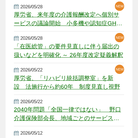
2026/05/28
NEW
NEW
NEW
厚労省、来年度の介護報酬改定へ個別サ
ービスの議論開始 小多機や認知症GH、
厳しい経営環境に危機感
2026/05/28
NEW
NEW
「在医総管」の要件見直しに伴う届出の
扱いなどを明確化 ～ 26年度改定疑義解釈
2026/05/22
NEW
厚労省、「リハビリ統括調整室」を新
設 法施行から約60年 制度見直し視野
2026/05/22
2040年問題「全国一律ではない」 野口
介護保険部会長、地域ごとのサービス基
盤整備を促す
2026/05/12