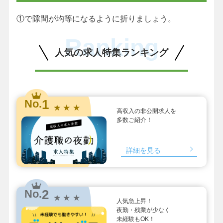
①で隙間が均等になるように折りましょう。
Ranking
人気の求人特集ランキング
1
No.
★ ★ ★
高収入の非公開求人を
多数ご紹介！
詳細を見る
2
No.
★ ★ ★
人気急上昇！
夜勤・残業が少なく
未経験もOK！