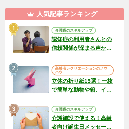
人気記事ランキング
介護職のスキルアップ
認知症の利用者さんとの
信頼関係が深まる声かけ
のコツ10選｜認知症ケア
の現場から（22）
高齢者レクリエーションのノウ
ハウ
立体の折り紙15選！一枚
で簡単な動物や箱、イン
テリアになる作品まで
介護職のスキルアップ
介護施設で使える！高齢
者向け誕生日メッセージ