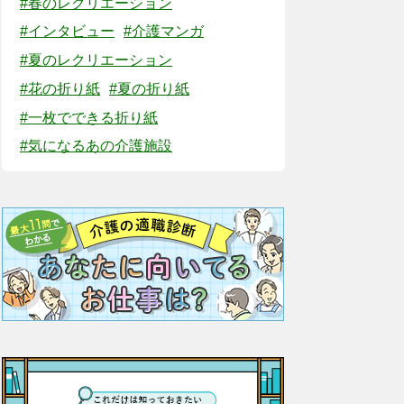
#春のレクリエーション
#インタビュー
#介護マンガ
#夏のレクリエーション
#花の折り紙
#夏の折り紙
#一枚でできる折り紙
#気になるあの介護施設