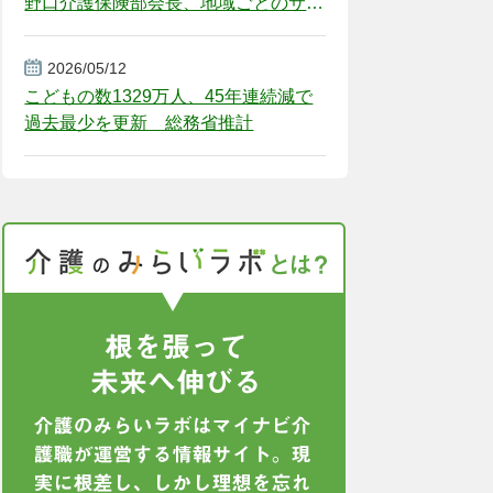
野口介護保険部会長、地域ごとのサー
ビス基盤整備を促す
2026/05/12
こどもの数1329万人、45年連続減で
過去最少を更新 総務省推計