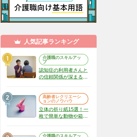
人気記事ランキング
介護職のスキルアッ
プ
認知症の利用者さんと
の信頼関係が深まる声
かけのコツ10選｜認知
症ケアの現場から
高齢者レクリエーシ
（22）
ョンのノウハウ
立体の折り紙15選！一
枚で簡単な動物や箱、
インテリアになる作品
まで
介護職のスキルアッ