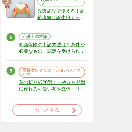
プ
介護施設で使える！高
齢者向け誕生日メッセ
ージの例文と書き方の
ポイント
介護士の常識
介護保険の申請方法は？条件や
必要なもの・認定を受けられな
かった場合の対処法
高齢者レクリエーションのノウ
ハウ
花の折り紙20選！一枚から簡単
に作れる可愛い花や立体・リー
スまで
もっと見る