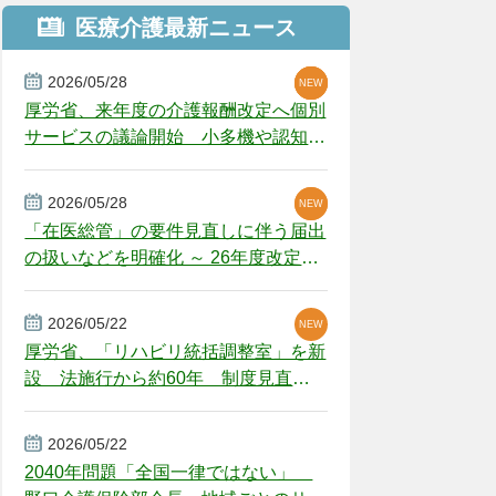
医療介護最新ニュース
2026/05/28
NEW
NEW
NEW
厚労省、来年度の介護報酬改定へ個別
サービスの議論開始 小多機や認知症
GH、厳しい経営環境に危機感
2026/05/28
NEW
NEW
「在医総管」の要件見直しに伴う届出
の扱いなどを明確化 ～ 26年度改定疑
義解釈
2026/05/22
NEW
厚労省、「リハビリ統括調整室」を新
設 法施行から約60年 制度見直し
視野
2026/05/22
2040年問題「全国一律ではない」