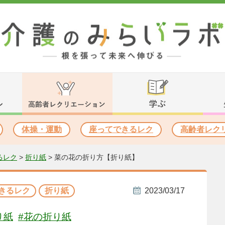
体操・運動
座ってできるレク
高齢者レク
るレク
>
折り紙
>
菜の花の折り方【折り紙】
きるレク
折り紙
2023/03/17
り紙
#花の折り紙