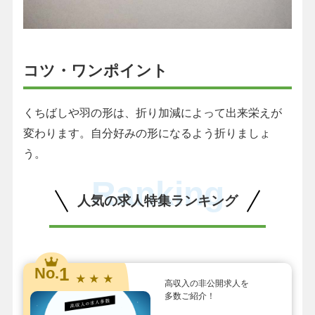
コツ・ワンポイント
くちばしや羽の形は、折り加減によって出来栄えが
変わります。自分好みの形になるよう折りましょ
う。
Ranking
人気の求人特集ランキング
1
No.
★ ★ ★
高収入の非公開求人を
多数ご紹介！