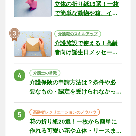
立体の折り紙15選！一枚
で簡単な動物や箱、イン
テリアになる作品まで
介護職のスキルアップ
介護施設で使える！高齢
者向け誕生日メッセージ
の例文と書き方のポイン
ト
介護士の常識
介護保険の申請方法は？条件や必
要なもの・認定を受けられなかっ
た場合の対処法
高齢者レクリエーションのノウハウ
花の折り紙20選！一枚から簡単に
作れる可愛い花や立体・リースま