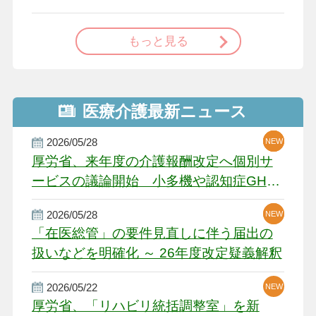
で
もっと見る
医療介護最新ニュース
2026/05/28
NEW
NEW
NEW
厚労省、来年度の介護報酬改定へ個別サ
ービスの議論開始 小多機や認知症GH、
厳しい経営環境に危機感
2026/05/28
NEW
NEW
「在医総管」の要件見直しに伴う届出の
扱いなどを明確化 ～ 26年度改定疑義解釈
2026/05/22
NEW
厚労省、「リハビリ統括調整室」を新