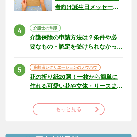
者向け誕生日メッセージ
の例文と書き方のポイン
ト
介護士の常識
介護保険の申請方法は？条件や必
要なもの・認定を受けられなかっ
た場合の対処法
高齢者レクリエーションのノウハウ
花の折り紙20選！一枚から簡単に
作れる可愛い花や立体・リースま
で
もっと見る