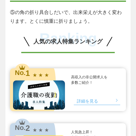
⑤の角の折り具合しだいで、出来栄えが大きく変わ
ります。とくに慎重に折りましょう。
Ranking
人気の求人特集ランキング
1
No.
★ ★ ★
高収入の非公開求人を
多数ご紹介！
詳細を見る
2
No.
★ ★ ★
人気急上昇！