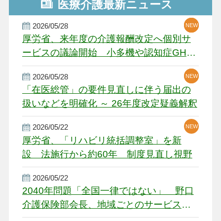
医療介護最新ニュース
2026/05/28
NEW
NEW
NEW
厚労省、来年度の介護報酬改定へ個別サ
ービスの議論開始 小多機や認知症GH、
厳しい経営環境に危機感
2026/05/28
NEW
NEW
「在医総管」の要件見直しに伴う届出の
扱いなどを明確化 ～ 26年度改定疑義解釈
2026/05/22
NEW
厚労省、「リハビリ統括調整室」を新
設 法施行から約60年 制度見直し視野
2026/05/22
2040年問題「全国一律ではない」 野口
介護保険部会長、地域ごとのサービス基
盤整備を促す