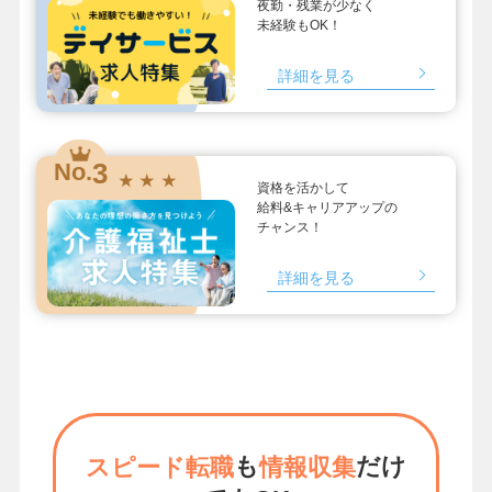
夜勤・残業が少なく
未経験もOK！
詳細を見る
3
No.
★ ★ ★
資格を活かして
給料&キャリアアップの
チャンス！
詳細を見る
も
だけ
スピード転職
情報収集