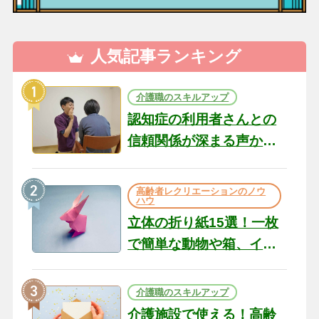
人気記事ランキング
介護職のスキルアップ
認知症の利用者さんとの
信頼関係が深まる声かけ
のコツ10選｜認知症ケア
の現場から（22）
高齢者レクリエーションのノウ
ハウ
立体の折り紙15選！一枚
で簡単な動物や箱、イン
テリアになる作品まで
介護職のスキルアップ
介護施設で使える！高齢