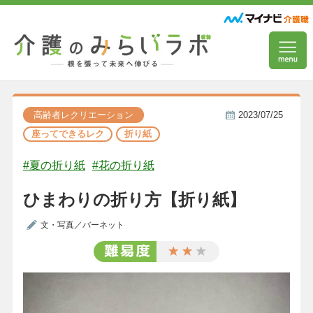
高齢者レクリエーション
2023/07/25
座ってできるレク
折り紙
#夏の折り紙
#花の折り紙
ひまわりの折り方【折り紙】
文・写真／バーネット