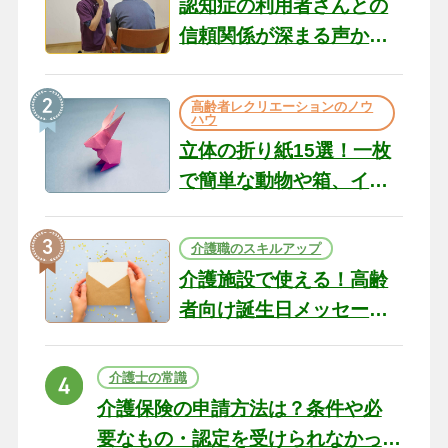
認知症の利用者さんとの
信頼関係が深まる声かけ
のコツ10選｜認知症ケア
の現場から（22）
高齢者レクリエーションのノウ
ハウ
立体の折り紙15選！一枚
で簡単な動物や箱、イン
テリアになる作品まで
介護職のスキルアップ
介護施設で使える！高齢
者向け誕生日メッセージ
の例文と書き方のポイン
ト
介護士の常識
介護保険の申請方法は？条件や必
要なもの・認定を受けられなかっ