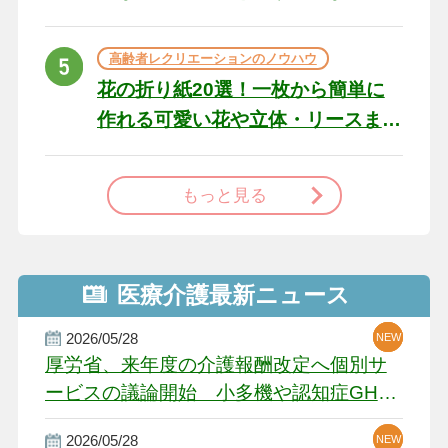
た場合の対処法
高齢者レクリエーションのノウハウ
花の折り紙20選！一枚から簡単に
作れる可愛い花や立体・リースま
で
もっと見る
医療介護最新ニュース
2026/05/28
NEW
NEW
NEW
厚労省、来年度の介護報酬改定へ個別サ
ービスの議論開始 小多機や認知症GH、
厳しい経営環境に危機感
2026/05/28
NEW
NEW