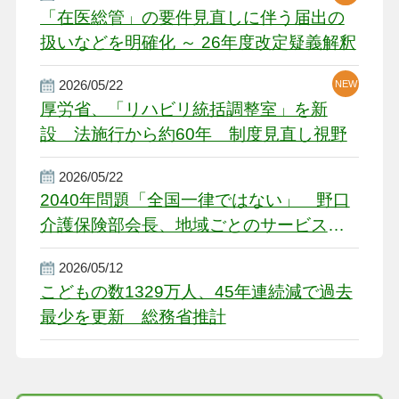
「在医総管」の要件見直しに伴う届出の
扱いなどを明確化 ～ 26年度改定疑義解釈
2026/05/22
NEW
厚労省、「リハビリ統括調整室」を新
設 法施行から約60年 制度見直し視野
2026/05/22
2040年問題「全国一律ではない」 野口
介護保険部会長、地域ごとのサービス基
盤整備を促す
2026/05/12
こどもの数1329万人、45年連続減で過去
最少を更新 総務省推計