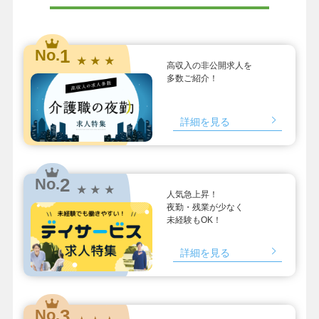
1
No.
★ ★ ★
高収入の非公開求人を
多数ご紹介！
詳細を見る
2
No.
★ ★ ★
人気急上昇！
夜勤・残業が少なく
未経験もOK！
詳細を見る
3
No.