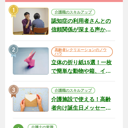
介護職のスキルアップ
認知症の利用者さんとの
信頼関係が深まる声かけ
のコツ10選｜認知症ケア
の現場から（22）
高齢者レクリエーションのノウ
ハウ
立体の折り紙15選！一枚
で簡単な動物や箱、イン
テリアになる作品まで
介護職のスキルアップ
介護施設で使える！高齢
者向け誕生日メッセージ
の例文と書き方のポイン
ト
介護士の常識