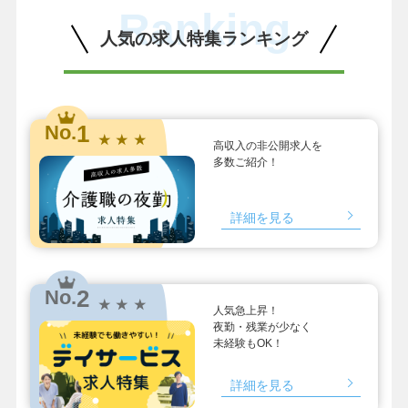
Ranking
人気の求人特集ランキング
1
No.
★ ★ ★
高収入の非公開求人を
多数ご紹介！
詳細を見る
2
No.
★ ★ ★
人気急上昇！
夜勤・残業が少なく
未経験もOK！
詳細を見る