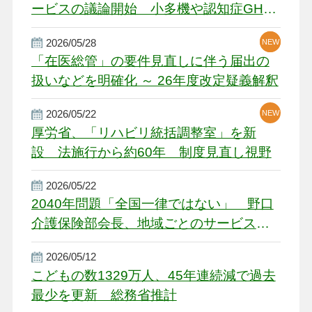
ービスの議論開始 小多機や認知症GH、
厳しい経営環境に危機感
2026/05/28
NEW
NEW
「在医総管」の要件見直しに伴う届出の
扱いなどを明確化 ～ 26年度改定疑義解釈
2026/05/22
NEW
厚労省、「リハビリ統括調整室」を新
設 法施行から約60年 制度見直し視野
2026/05/22
2040年問題「全国一律ではない」 野口
介護保険部会長、地域ごとのサービス基
盤整備を促す
2026/05/12
こどもの数1329万人、45年連続減で過去
最少を更新 総務省推計