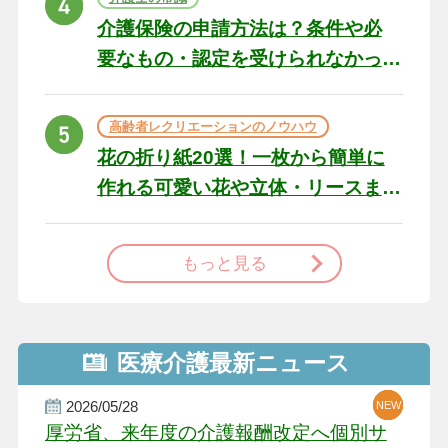
介護保険の申請方法は？条件や必
要なもの・認定を受けられなかっ
た場合の対処法
高齢者レクリエーションのノウハウ
花の折り紙20選！一枚から簡単に
作れる可愛い花や立体・リースま
で
もっと見る
医療介護最新ニュース
2026/05/28
NEW
NEW
NEW
厚労省、来年度の介護報酬改定へ個別サ