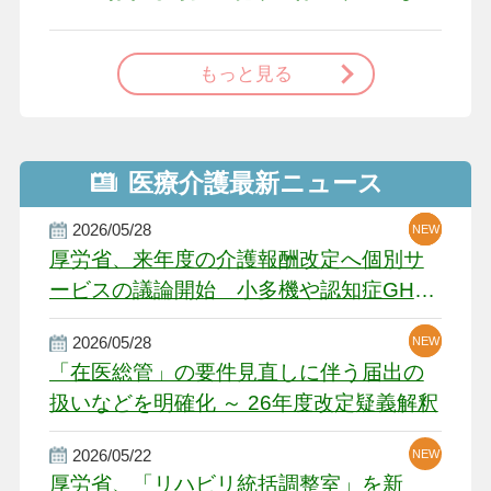
で
もっと見る
医療介護最新ニュース
2026/05/28
NEW
NEW
NEW
厚労省、来年度の介護報酬改定へ個別サ
ービスの議論開始 小多機や認知症GH、
厳しい経営環境に危機感
2026/05/28
NEW
NEW
「在医総管」の要件見直しに伴う届出の
扱いなどを明確化 ～ 26年度改定疑義解釈
2026/05/22
NEW
厚労省、「リハビリ統括調整室」を新