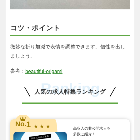
コツ・ポイント
微妙な折り加減で表情を調整できます。個性を出し
ましょう。
参考：
beautiful-origami
Ranking
人気の求人特集ランキング
1
No.
★ ★ ★
高収入の非公開求人を
多数ご紹介！