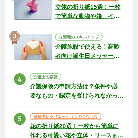
立体の折り紙15選！一枚
で簡単な動物や箱、イン
テリアになる作品まで
介護職のスキルアップ
介護施設で使える！高齢
者向け誕生日メッセージ
の例文と書き方のポイン
ト
介護士の常識
介護保険の申請方法は？条件や必
要なもの・認定を受けられなかっ
た場合の対処法
高齢者レクリエーションのノウハウ
花の折り紙20選！一枚から簡単に
作れる可愛い花や立体・リースま