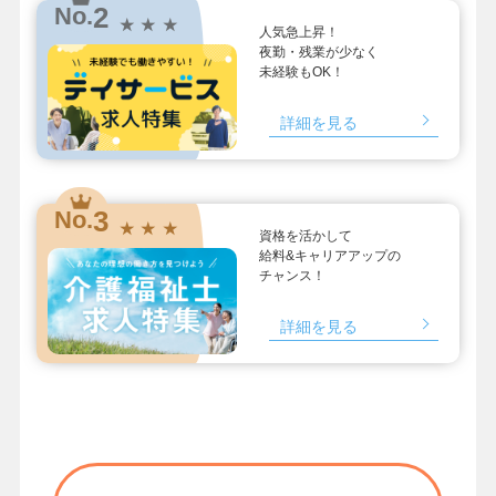
2
No.
★ ★ ★
人気急上昇！
夜勤・残業が少なく
未経験もOK！
詳細を見る
3
No.
★ ★ ★
資格を活かして
給料&キャリアアップの
チャンス！
詳細を見る