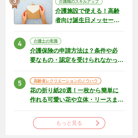
介護職のスキルアップ
介護施設で使える！高齢
者向け誕生日メッセージ
の例文と書き方のポイン
ト
介護士の常識
介護保険の申請方法は？条件や必
要なもの・認定を受けられなかっ
た場合の対処法
高齢者レクリエーションのノウハウ
花の折り紙20選！一枚から簡単に
作れる可愛い花や立体・リースま
で
もっと見る