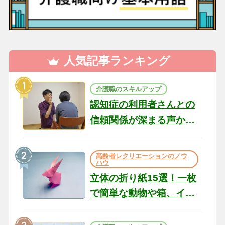
人気記事ランキング
介護職のスキルアップ
認知症の利用者さんとの
信頼関係が深まる声かけ
のコツ10選｜認知症ケア
の現場から（22）
高齢者レクリエーションのノウ
ハウ
立体の折り紙15選！一枚
で簡単な動物や箱、イン
テリアになる作品まで