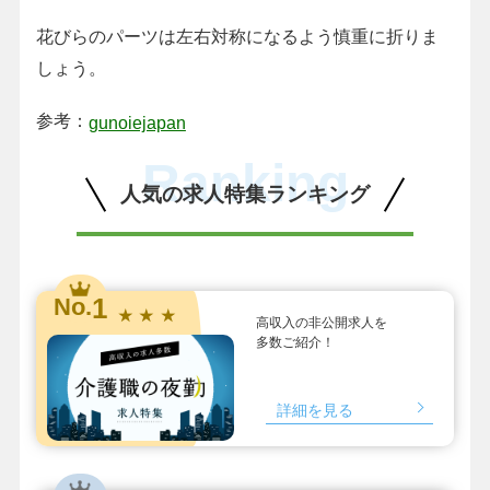
花びらのパーツは左右対称になるよう慎重に折りま
しょう。
参考：
gunoiejapan
Ranking
人気の求人特集ランキング
1
No.
★ ★ ★
高収入の非公開求人を
多数ご紹介！
詳細を見る