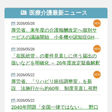
医療介護最新ニュース
2026/05/28
NEW
NEW
NEW
厚労省、来年度の介護報酬改定へ個別サ
ービスの議論開始 小多機や認知症GH、
厳しい経営環境に危機感
2026/05/28
NEW
NEW
「在医総管」の要件見直しに伴う届出の
扱いなどを明確化 ～ 26年度改定疑義解釈
2026/05/22
NEW
厚労省、「リハビリ統括調整室」を新
設 法施行から約60年 制度見直し視野
2026/05/22
2040年問題「全国一律ではない」 野口