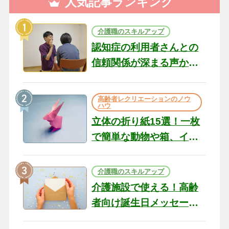
人気記事ランキング
介護職のスキルアップ
認知症の利用者さんとの
信頼関係が深まる声かけ
のコツ10選｜認知症ケア
の現場から（22）
高齢者レクリエーションのノウ
ハウ
立体の折り紙15選！一枚
で簡単な動物や箱、イン
テリアになる作品まで
介護職のスキルアップ
介護施設で使える！高齢
者向け誕生日メッセージ
の例文と書き方のポイン