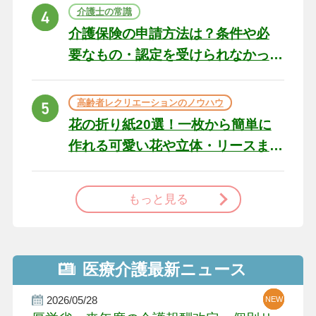
ト
介護士の常識
介護保険の申請方法は？条件や必
要なもの・認定を受けられなかっ
た場合の対処法
高齢者レクリエーションのノウハウ
花の折り紙20選！一枚から簡単に
作れる可愛い花や立体・リースま
で
もっと見る
医療介護最新ニュース
2026/05/28
NEW
NEW
NEW