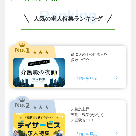
Ranking
人気の求人特集ランキング
1
No.
★ ★ ★
高収入の非公開求人を
多数ご紹介！
詳細を見る
2
No.
★ ★ ★
人気急上昇！
夜勤・残業が少なく
未経験もOK！
詳細を見る