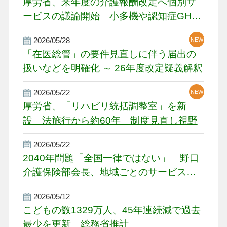
厚労省、来年度の介護報酬改定へ個別サ
ービスの議論開始 小多機や認知症GH、
厳しい経営環境に危機感
2026/05/28
NEW
NEW
「在医総管」の要件見直しに伴う届出の
扱いなどを明確化 ～ 26年度改定疑義解釈
2026/05/22
NEW
厚労省、「リハビリ統括調整室」を新
設 法施行から約60年 制度見直し視野
2026/05/22
2040年問題「全国一律ではない」 野口
介護保険部会長、地域ごとのサービス基
盤整備を促す
2026/05/12
こどもの数1329万人、45年連続減で過去
最少を更新 総務省推計