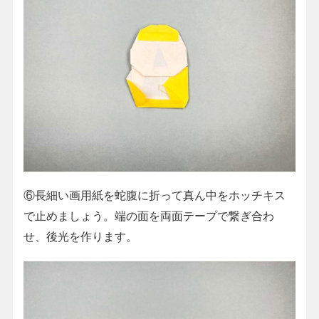
⑥長細い画用紙を蛇腹に折って真ん中をホッチキス
で止めましょう。端の面を両面テープで繋ぎ合わ
せ、後光を作ります。