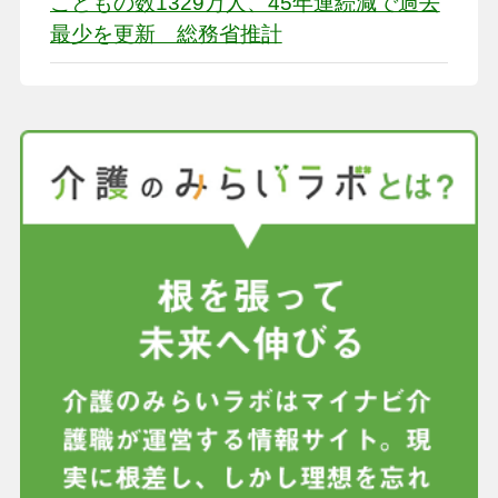
こどもの数1329万人、45年連続減で過去
最少を更新 総務省推計