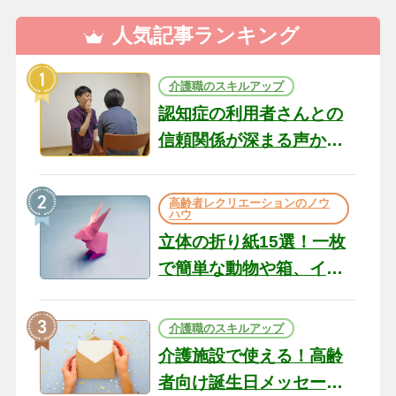
人気記事ランキング
介護職のスキルアップ
認知症の利用者さんとの
信頼関係が深まる声かけ
のコツ10選｜認知症ケア
の現場から（22）
高齢者レクリエーションのノウ
ハウ
立体の折り紙15選！一枚
で簡単な動物や箱、イン
テリアになる作品まで
介護職のスキルアップ
介護施設で使える！高齢
者向け誕生日メッセージ