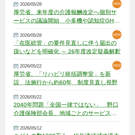
2026/05/28
NEW
NEW
NEW
厚労省、来年度の介護報酬改定へ個別サ
ービスの議論開始 小多機や認知症GH、
厳しい経営環境に危機感
2026/05/28
NEW
NEW
「在医総管」の要件見直しに伴う届出の
扱いなどを明確化 ～ 26年度改定疑義解釈
2026/05/22
NEW
厚労省、「リハビリ統括調整室」を新
設 法施行から約60年 制度見直し視野
2026/05/22
2040年問題「全国一律ではない」 野口
介護保険部会長、地域ごとのサービス基
盤整備を促す
2026/05/12