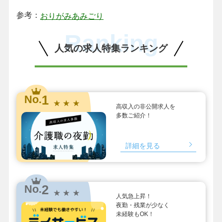
参考：
おりがみあみごり
Ranking
人気の求人特集ランキング
1
No.
★ ★ ★
高収入の非公開求人を
多数ご紹介！
詳細を見る
2
No.
★ ★ ★
人気急上昇！
夜勤・残業が少なく
未経験もOK！