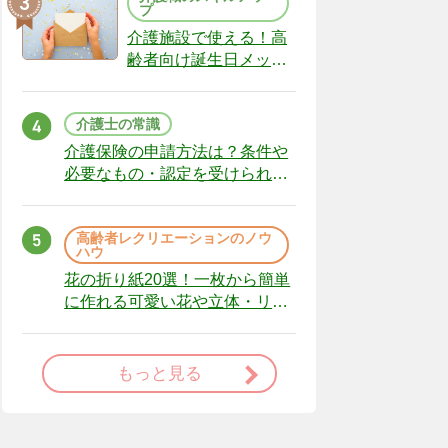
プ
介護施設で使える！高
齢者向け誕生日メッセ
ージの例文と書き方の
ポイント
介護士の常識
介護保険の申請方法は？条件や
必要なもの・認定を受けられな
かった場合の対処法
高齢者レクリエーションのノウ
ハウ
花の折り紙20選！一枚から簡単
に作れる可愛い花や立体・リー
スまで
もっと見る