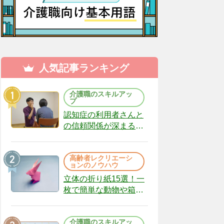
人気記事ランキング
介護職のスキルアッ
プ
認知症の利用者さんと
の信頼関係が深まる声
かけのコツ10選｜認知
症ケアの現場から
高齢者レクリエーシ
（22）
ョンのノウハウ
立体の折り紙15選！一
枚で簡単な動物や箱、
インテリアになる作品
まで
介護職のスキルアッ