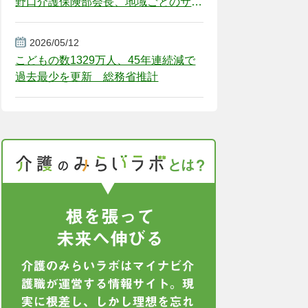
野口介護保険部会長、地域ごとのサー
ビス基盤整備を促す
2026/05/12
こどもの数1329万人、45年連続減で
過去最少を更新 総務省推計