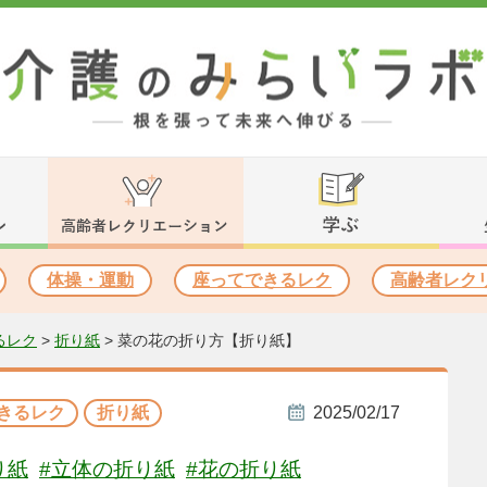
体操・運動
座ってできるレク
高齢者レク
るレク
>
折り紙
>
菜の花の折り方【折り紙】
きるレク
折り紙
2025/02/17
り紙
#立体の折り紙
#花の折り紙