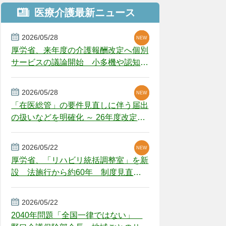
医療介護最新ニュース
2026/05/28
NEW
NEW
NEW
厚労省、来年度の介護報酬改定へ個別
サービスの議論開始 小多機や認知症
GH、厳しい経営環境に危機感
2026/05/28
NEW
NEW
「在医総管」の要件見直しに伴う届出
の扱いなどを明確化 ～ 26年度改定疑
義解釈
2026/05/22
NEW
厚労省、「リハビリ統括調整室」を新
設 法施行から約60年 制度見直し
視野
2026/05/22
2040年問題「全国一律ではない」