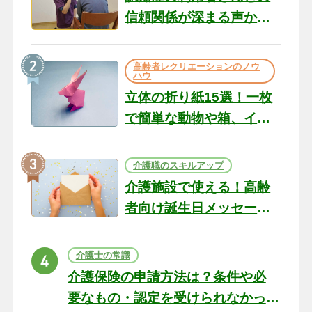
信頼関係が深まる声かけ
のコツ10選｜認知症ケア
の現場から（22）
高齢者レクリエーションのノウ
ハウ
立体の折り紙15選！一枚
で簡単な動物や箱、イン
テリアになる作品まで
介護職のスキルアップ
介護施設で使える！高齢
者向け誕生日メッセージ
の例文と書き方のポイン
ト
介護士の常識
介護保険の申請方法は？条件や必
要なもの・認定を受けられなかっ