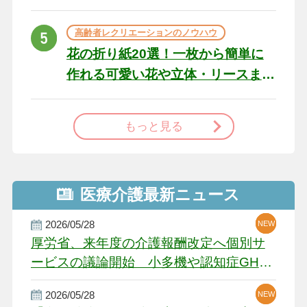
た場合の対処法
高齢者レクリエーションのノウハウ
花の折り紙20選！一枚から簡単に
作れる可愛い花や立体・リースま
で
もっと見る
医療介護最新ニュース
2026/05/28
NEW
NEW
NEW
厚労省、来年度の介護報酬改定へ個別サ
ービスの議論開始 小多機や認知症GH、
厳しい経営環境に危機感
2026/05/28
NEW
NEW