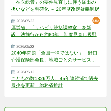
「在医総管」の要件見直しに伴う届出の
扱いなどを明確化 ～ 26年度改定疑義解釈
2026/05/22
NEW
厚労省、「リハビリ統括調整室」を新
設 法施行から約60年 制度見直し視野
2026/05/22
2040年問題「全国一律ではない」 野口
介護保険部会長、地域ごとのサービス基
盤整備を促す
2026/05/12
こどもの数1329万人、45年連続減で過去
最少を更新 総務省推計