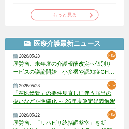
で
もっと見る
医療介護最新ニュース
2026/05/28
NEW
NEW
NEW
厚労省、来年度の介護報酬改定へ個別サ
ービスの議論開始 小多機や認知症GH、
厳しい経営環境に危機感
2026/05/28
NEW
NEW
「在医総管」の要件見直しに伴う届出の
扱いなどを明確化 ～ 26年度改定疑義解釈
2026/05/22
NEW
厚労省、「リハビリ統括調整室」を新