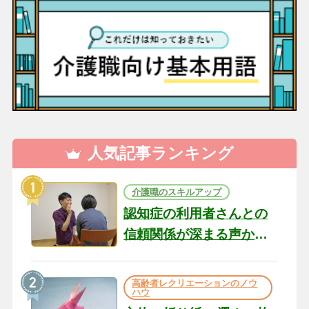
人気記事ランキング
介護職のスキルアップ
認知症の利用者さんとの
信頼関係が深まる声かけ
のコツ10選｜認知症ケア
の現場から（22）
高齢者レクリエーションのノウ
ハウ