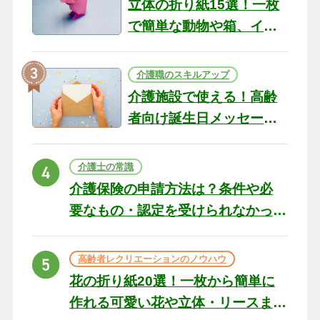
立体の折り紙15選！一枚
で簡単な動物や箱、イン
テリアになる作品まで
介護職のスキルアップ
介護施設で使える！高齢
者向け誕生日メッセージ
の例文と書き方のポイン
ト
介護士の常識
介護保険の申請方法は？条件や必
要なもの・認定を受けられなかっ
た場合の対処法
高齢者レクリエーションのノウハウ
花の折り紙20選！一枚から簡単に
作れる可愛い花や立体・リースま