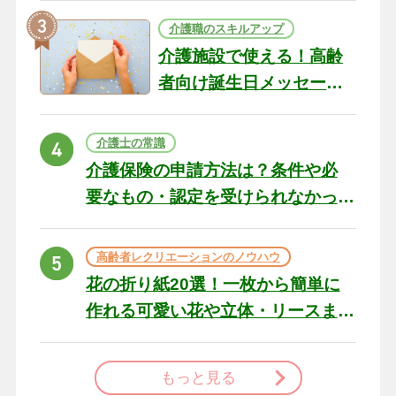
介護職のスキルアップ
介護施設で使える！高齢
者向け誕生日メッセージ
の例文と書き方のポイン
ト
介護士の常識
介護保険の申請方法は？条件や必
要なもの・認定を受けられなかっ
た場合の対処法
高齢者レクリエーションのノウハウ
花の折り紙20選！一枚から簡単に
作れる可愛い花や立体・リースま
で
もっと見る