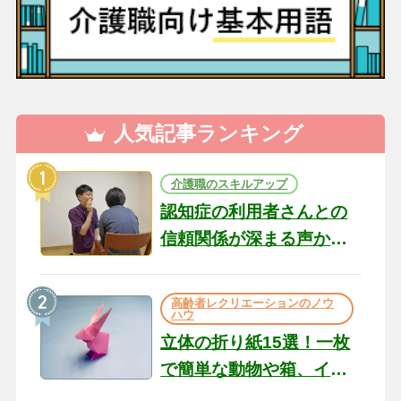
人気記事ランキング
介護職のスキルアップ
認知症の利用者さんとの
信頼関係が深まる声かけ
のコツ10選｜認知症ケア
の現場から（22）
高齢者レクリエーションのノウ
ハウ
立体の折り紙15選！一枚
で簡単な動物や箱、イン
テリアになる作品まで