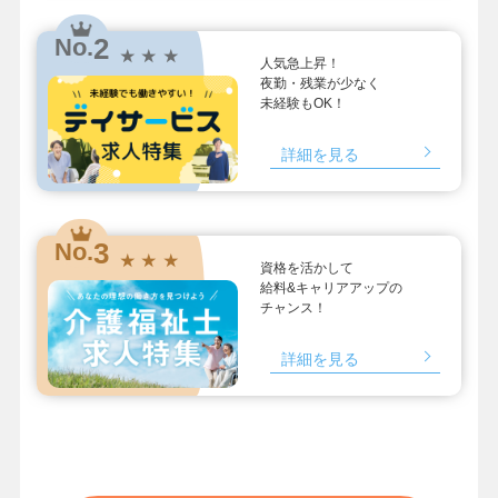
2
No.
★ ★ ★
人気急上昇！
夜勤・残業が少なく
未経験もOK！
詳細を見る
3
No.
★ ★ ★
資格を活かして
給料&キャリアアップの
チャンス！
詳細を見る