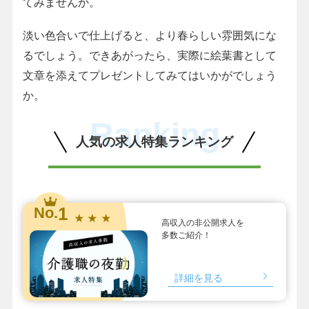
てみませんか。
淡い色合いで仕上げると、より春らしい雰囲気にな
るでしょう。できあがったら、実際に絵葉書として
文章を添えてプレゼントしてみてはいかがでしょう
か。
Ranking
人気の求人特集ランキング
1
No.
★ ★ ★
高収入の非公開求人を
多数ご紹介！
詳細を見る