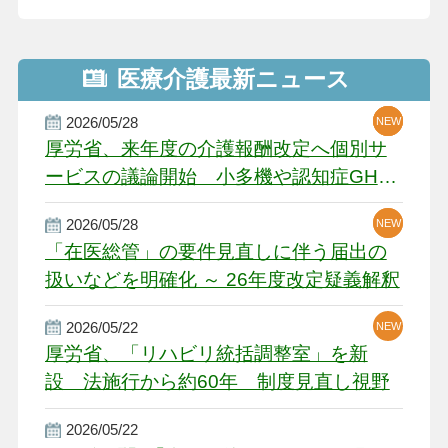
医療介護最新ニュース
2026/05/28
NEW
NEW
NEW
厚労省、来年度の介護報酬改定へ個別サ
ービスの議論開始 小多機や認知症GH、
厳しい経営環境に危機感
2026/05/28
NEW
NEW
「在医総管」の要件見直しに伴う届出の
扱いなどを明確化 ～ 26年度改定疑義解釈
2026/05/22
NEW
厚労省、「リハビリ統括調整室」を新
設 法施行から約60年 制度見直し視野
2026/05/22