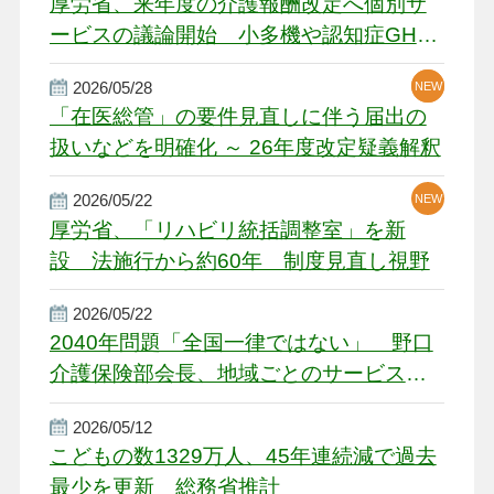
厚労省、来年度の介護報酬改定へ個別サ
ービスの議論開始 小多機や認知症GH、
厳しい経営環境に危機感
2026/05/28
NEW
NEW
「在医総管」の要件見直しに伴う届出の
扱いなどを明確化 ～ 26年度改定疑義解釈
2026/05/22
NEW
厚労省、「リハビリ統括調整室」を新
設 法施行から約60年 制度見直し視野
2026/05/22
2040年問題「全国一律ではない」 野口
介護保険部会長、地域ごとのサービス基
盤整備を促す
2026/05/12
こどもの数1329万人、45年連続減で過去
最少を更新 総務省推計