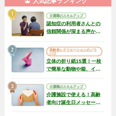
人気記事ランキング
介護職のスキルアップ
認知症の利用者さんとの
信頼関係が深まる声かけ
のコツ10選｜認知症ケア
の現場から（22）
高齢者レクリエーションのノウ
ハウ
立体の折り紙15選！一枚
で簡単な動物や箱、イン
テリアになる作品まで
介護職のスキルアップ
介護施設で使える！高齢
者向け誕生日メッセージ
の例文と書き方のポイン