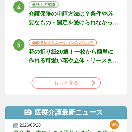
ト
介護士の常識
介護保険の申請方法は？条件や必
要なもの・認定を受けられなかっ
た場合の対処法
高齢者レクリエーションのノウハウ
花の折り紙20選！一枚から簡単に
作れる可愛い花や立体・リースま
で
もっと見る
医療介護最新ニュース
2026/05/28
NEW
NEW
NEW