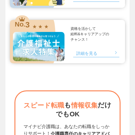
3
No.
★ ★ ★
資格を活かして
給料&キャリアアップの
チャンス！
詳細を見る
も
だけ
スピード転職
情報収集
でもOK
マイナビ介護職は、あなたの転職をしっか
りサポート！
介護職専任のキャリアアドバ