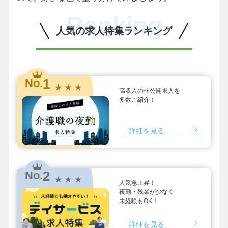
Ranking
人気の求人特集ランキング
1
No.
★ ★ ★
高収入の非公開求人を
多数ご紹介！
詳細を見る
2
No.
★ ★ ★
人気急上昇！
夜勤・残業が少なく
未経験もOK！
詳細を見る