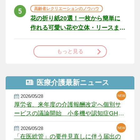
高齢者レクリエーションのノウハウ
花の折り紙20選！一枚から簡単に
作れる可愛い花や立体・リースま
で
もっと見る
医療介護最新ニュース
2026/05/28
NEW
NEW
NEW
厚労省、来年度の介護報酬改定へ個別サ
ービスの議論開始 小多機や認知症GH、
厳しい経営環境に危機感
2026/05/28
NEW
NEW
「在医総管」の要件見直しに伴う届出の