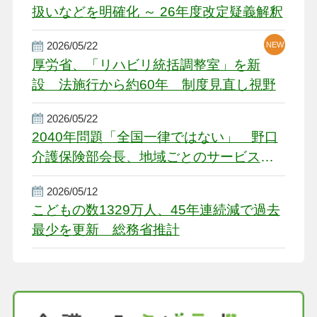
扱いなどを明確化 ～ 26年度改定疑義解釈
2026/05/22
NEW
厚労省、「リハビリ統括調整室」を新
設 法施行から約60年 制度見直し視野
2026/05/22
2040年問題「全国一律ではない」 野口
介護保険部会長、地域ごとのサービス基
盤整備を促す
2026/05/12
こどもの数1329万人、45年連続減で過去
最少を更新 総務省推計