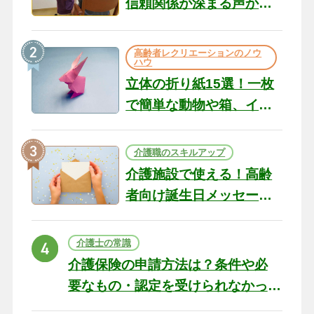
信頼関係が深まる声かけ
のコツ10選｜認知症ケア
の現場から（22）
高齢者レクリエーションのノウ
ハウ
立体の折り紙15選！一枚
で簡単な動物や箱、イン
テリアになる作品まで
介護職のスキルアップ
介護施設で使える！高齢
者向け誕生日メッセージ
の例文と書き方のポイン
ト
介護士の常識
介護保険の申請方法は？条件や必
要なもの・認定を受けられなかっ
た場合の対処法