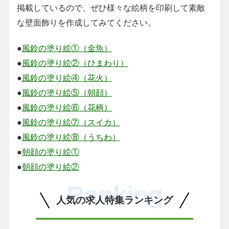
掲載しているので、ぜひ様々な絵柄を印刷して素敵
な壁面飾りを作成してみてください。
●
風鈴の塗り絵①（金魚）
●
風鈴の塗り絵②（ひまわり）
●
風鈴の塗り絵④（花火）
●
風鈴の塗り絵⑤（朝顔）
●
風鈴の塗り絵⑥（花柄）
●
風鈴の塗り絵⑦（スイカ）
●
風鈴の塗り絵⑧（うちわ）
●
朝顔の塗り絵①
●
朝顔の塗り絵②
Ranking
人気の求人特集ランキング