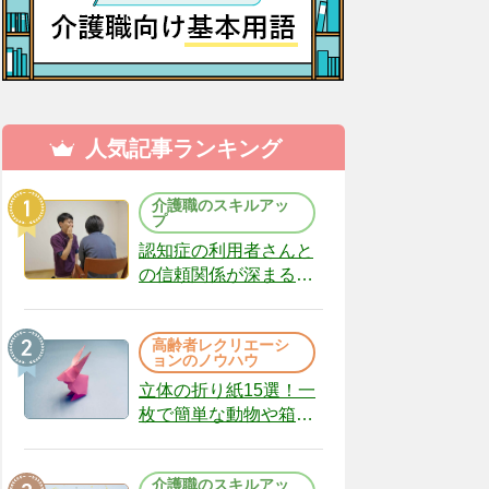
人気記事ランキング
介護職のスキルアッ
プ
認知症の利用者さんと
の信頼関係が深まる声
かけのコツ10選｜認知
症ケアの現場から
高齢者レクリエーシ
（22）
ョンのノウハウ
立体の折り紙15選！一
枚で簡単な動物や箱、
インテリアになる作品
まで
介護職のスキルアッ