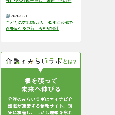
野口介護保険部会長、地域ごとのサー
ビス基盤整備を促す
2026/05/12
こどもの数1329万人、45年連続減で
過去最少を更新 総務省推計