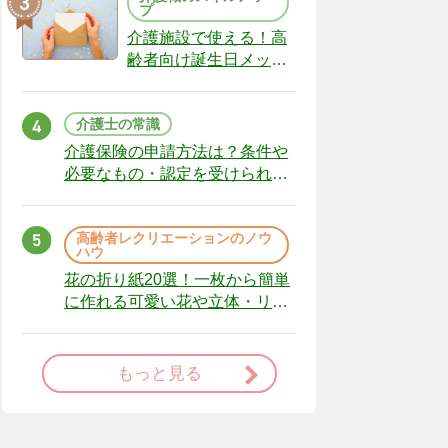
プ
介護施設で使える！高
齢者向け誕生日メッセ
ージの例文と書き方の
ポイント
介護士の常識
介護保険の申請方法は？条件や
必要なもの・認定を受けられな
かった場合の対処法
高齢者レクリエーションのノウ
ハウ
花の折り紙20選！一枚から簡単
に作れる可愛い花や立体・リー
スまで
もっと見る