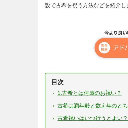
設で古希を祝う方法などを紹介し
目次
1.古希とは何歳のお祝い？
古希は満年齢と数え年のど
古希祝いはいつ行うとよい