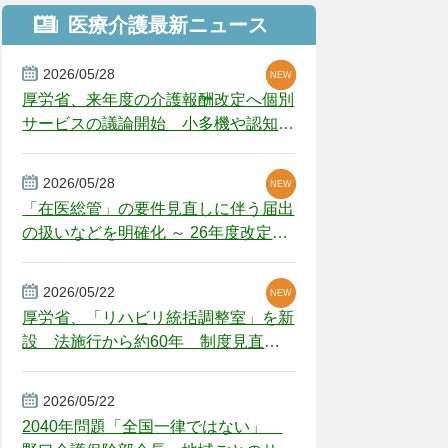
医療介護最新ニュース
2026/05/28
NEW
NEW
NEW
厚労省、来年度の介護報酬改定へ個別
サービスの議論開始 小多機や認知症
GH、厳しい経営環境に危機感
2026/05/28
NEW
NEW
「在医総管」の要件見直しに伴う届出
の扱いなどを明確化 ～ 26年度改定疑
義解釈
2026/05/22
NEW
厚労省、「リハビリ統括調整室」を新
設 法施行から約60年 制度見直し
視野
2026/05/22
2040年問題「全国一律ではない」