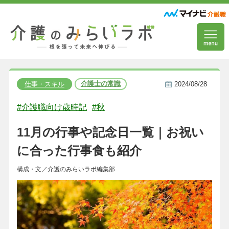
介護士の常識
仕事・スキル
2024/08/28
#介護職向け歳時記
#秋
11月の行事や記念日一覧｜お祝い
に合った行事食も紹介
構成・文／介護のみらいラボ編集部