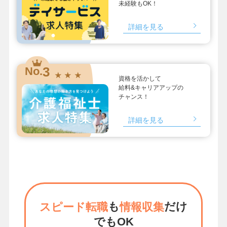
未経験もOK！
詳細を見る
3
No.
★ ★ ★
資格を活かして
給料&キャリアアップの
チャンス！
詳細を見る
も
だけ
スピード転職
情報収集
でもOK