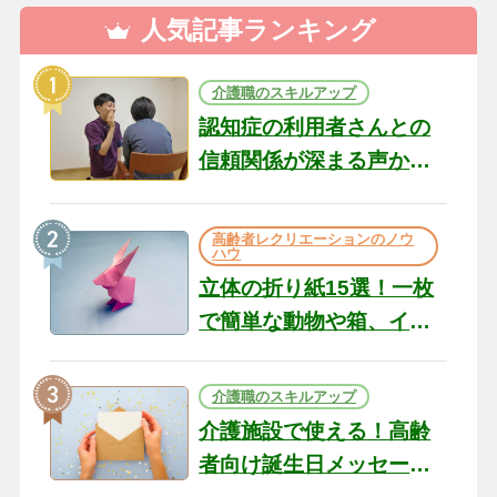
人気記事ランキング
介護職のスキルアップ
認知症の利用者さんとの
信頼関係が深まる声かけ
のコツ10選｜認知症ケア
の現場から（22）
高齢者レクリエーションのノウ
ハウ
立体の折り紙15選！一枚
で簡単な動物や箱、イン
テリアになる作品まで
介護職のスキルアップ
介護施設で使える！高齢
者向け誕生日メッセージ