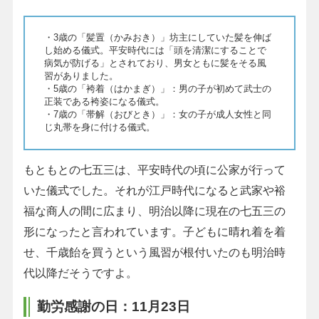
・3歳の「髪置（かみおき）」坊主にしていた髪を伸ば
し始める儀式。平安時代には「頭を清潔にすることで
病気が防げる」とされており、男女ともに髪をそる風
習がありました。
・5歳の「袴着（はかまぎ）」：男の子が初めて武士の
正装である袴姿になる儀式。
・7歳の「帯解（おびとき）」：女の子が成人女性と同
じ丸帯を身に付ける儀式。
もともとの七五三は、平安時代の頃に公家が行って
いた儀式でした。それが江戸時代になると武家や裕
福な商人の間に広まり、明治以降に現在の七五三の
形になったと言われています。子どもに晴れ着を着
せ、千歳飴を買うという風習が根付いたのも明治時
代以降だそうですよ。
勤労感謝の日：11月23日