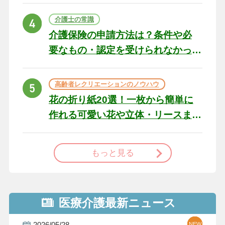
の例文と書き方のポイン
ト
介護士の常識
介護保険の申請方法は？条件や必
要なもの・認定を受けられなかっ
た場合の対処法
高齢者レクリエーションのノウハウ
花の折り紙20選！一枚から簡単に
作れる可愛い花や立体・リースま
で
もっと見る
医療介護最新ニュース
2026/05/28
NEW
NEW
NEW