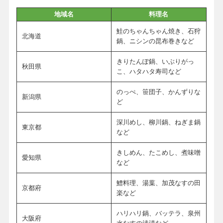
地域名
料理名
鮭のちゃんちゃん焼き、石狩
北海道
鍋、ニシンの昆布巻きなど
きりたんぽ鍋、いぶりがっ
秋田県
こ、ハタハタ寿司など
のっぺ、笹団子、かんずりな
新潟県
ど
深川めし、柳川鍋、ねぎま鍋
東京都
など
きしめん、たこめし、煮味噌
愛知県
など
鱧料理、湯葉、加茂なすの田
京都府
楽など
ハリハリ鍋、バッテラ、泉州
大阪府