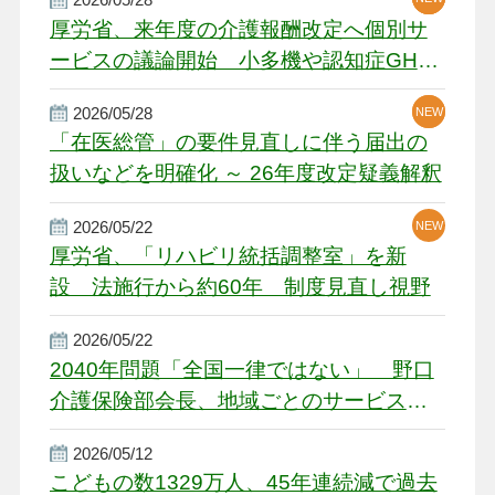
厚労省、来年度の介護報酬改定へ個別サ
ービスの議論開始 小多機や認知症GH、
厳しい経営環境に危機感
2026/05/28
NEW
NEW
「在医総管」の要件見直しに伴う届出の
扱いなどを明確化 ～ 26年度改定疑義解釈
2026/05/22
NEW
厚労省、「リハビリ統括調整室」を新
設 法施行から約60年 制度見直し視野
2026/05/22
2040年問題「全国一律ではない」 野口
介護保険部会長、地域ごとのサービス基
盤整備を促す
2026/05/12
こどもの数1329万人、45年連続減で過去