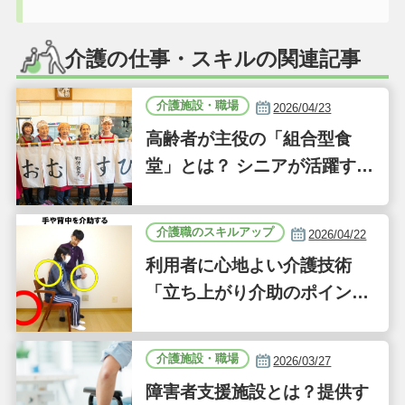
介護の仕事・スキルの関連記事
介護施設・職場
2026/04/23
高齢者が主役の「組合型食
堂」とは？ シニアが活躍する
新しい事業「ジーバーFOO
D」に注目｜気になるあの介
介護職のスキルアップ
2026/04/22
護施設
利用者に心地よい介護技術
「立ち上がり介助のポイン
ト」｜認知症ケアの現場から
（41）
介護施設・職場
2026/03/27
障害者支援施設とは？提供す