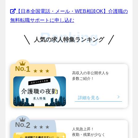
【日本全国電話・メール・WEB相談OK】介護職の
無料転職サポートに申し込む
Ranking
人気の求人特集ランキング
1
No.
★ ★ ★
高収入の非公開求人を
多数ご紹介！
詳細を見る
2
No.
★ ★ ★
人気急上昇！
夜勤・残業が少なく