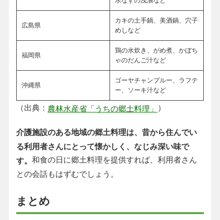
水なすの浅漬など
カキの土手鍋、美酒鍋、穴子
広島県
めしなど
鶏の水炊き、がめ煮、かぼち
福岡県
ゃのだんご汁など
ゴーヤチャンプルー、ラフテ
沖縄県
ー、ソーキ汁など
（出典：
）
農林水産省「うちの郷土料理」
介護施設のある地域の郷土料理は、昔から住んでい
る利用者さんにとって懐かしく、なじみ深い味で
和食の日に郷土料理を提供すれば、利用者さん
す。
との会話もはずむでしょう。
まとめ