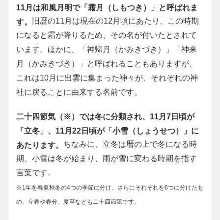
11月は和風月明で「霜月（しもつき）」と呼ばれま
旧暦の11月は現在の12月頃にあたり、この時期
す。
になると霜が降りるため、その名が付いたとされて
います。ほかに、「神帰月（かみきづき）」「神来
月（かみきづき）」と呼ばれることもありますが、
これは10月に出雲に集まった神々が、それぞれの神
社に戻ることに由来する名前です。
二十四節気（※）では冬に分類され、11月7日頃が
「立冬」、11月22日頃が「小雪（しょうせつ）」に
ちなみに、立冬は暦の上で冬になる時
あたります。
期、小雪は冬が始まり、雨が雪に変わる時期を指す
言葉です。
※1年を春夏秋冬の4つの季節に分け、さらにそれぞれを6つに分けたも
の。立春や春分、夏至なども二十四節気です。