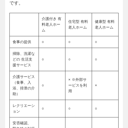
です。
介護付き 有
住宅型 有料
健康型 有料
料老人ホー
老人ホーム
老人ホーム
ム
食事の提供
○
○
○
掃除、洗濯な
どの 生活支
○
○
○
援サービス
介護サービス
× ※外部サ
（食事、入
○
ービスを利
×
浴、排泄の介
用
助）
レクリエーシ
○
○
○
ョン
安否確認、