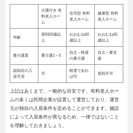
介護付き 有
住宅型 有料
健康型 有料
料老人ホー
老人ホーム
老人ホーム
ム
原則65歳以
おおむね60
おおむね60
年齢
上
歳以上
歳以上
自立～軽度
自立～要支
要介護度
要介護1～5
の要介護
援
認知症の入
軽度であれ
可
原則不可
居可否
ば可
上記はあくまで、一般的な目安です。有料老人ホー
ムの多くは民間企業が設置して運営しており、運営
元が独自の入居条件を定めることができます。施設
によって入居条件が異なるため、一律ではないこと
を理解しておきましょう。