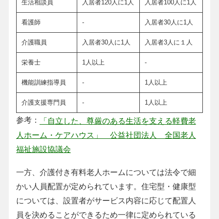
生活相談員
入居者120人に1人
入居者100人に1人
看護師
-
入居者30人に1人
介護職員
入居者30人に1人
入居者3人に１人
栄養士
1人以上
-
機能訓練指導員
-
1人以上
介護支援専門員
-
1人以上
参考：
「自立した、尊厳のある生活を支える軽費老
人ホーム・ケアハウス」 公益社団法人 全国老人
福祉施設協議会
一方、介護付き有料老人ホームについては法令で細
かい人員配置が定められています。住宅型・健康型
については、設置者がサービス内容に応じて配置人
員を決めることができるため一律に定められている