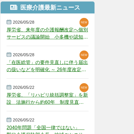
医療介護最新ニュース
2026/05/28
NEW
NEW
NEW
厚労省、来年度の介護報酬改定へ個別
サービスの議論開始 小多機や認知症
GH、厳しい経営環境に危機感
2026/05/28
NEW
NEW
「在医総管」の要件見直しに伴う届出
の扱いなどを明確化 ～ 26年度改定疑
義解釈
2026/05/22
NEW
厚労省、「リハビリ統括調整室」を新
設 法施行から約60年 制度見直し
視野
2026/05/22
2040年問題「全国一律ではない」