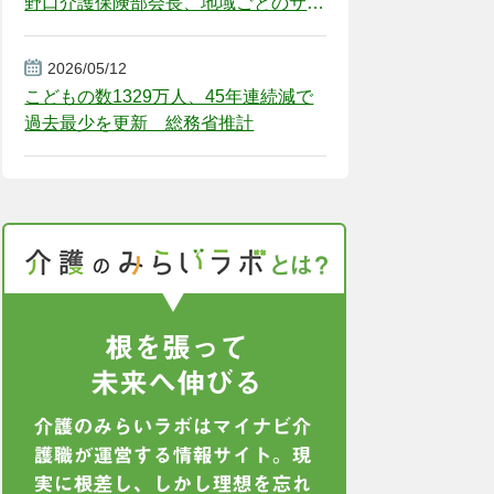
野口介護保険部会長、地域ごとのサー
ビス基盤整備を促す
2026/05/12
こどもの数1329万人、45年連続減で
過去最少を更新 総務省推計