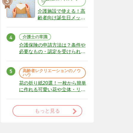
プ
介護施設で使える！高
齢者向け誕生日メッセ
ージの例文と書き方の
ポイント
介護士の常識
介護保険の申請方法は？条件や
必要なもの・認定を受けられな
かった場合の対処法
高齢者レクリエーションのノウ
ハウ
花の折り紙20選！一枚から簡単
に作れる可愛い花や立体・リー
スまで
もっと見る