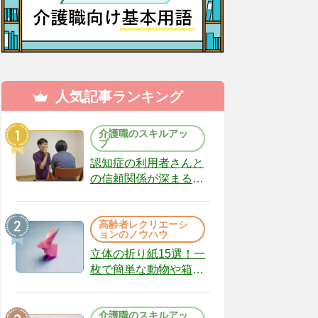
人気記事ランキング
介護職のスキルアッ
プ
認知症の利用者さんと
の信頼関係が深まる声
かけのコツ10選｜認知
症ケアの現場から
高齢者レクリエーシ
（22）
ョンのノウハウ
立体の折り紙15選！一
枚で簡単な動物や箱、
インテリアになる作品
まで
介護職のスキルアッ