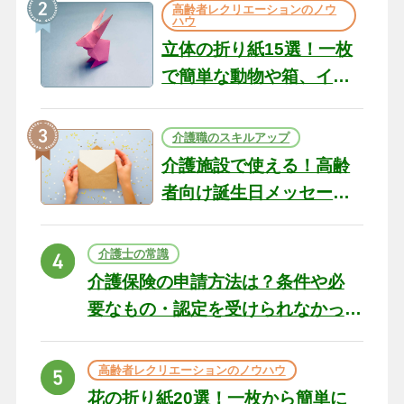
高齢者レクリエーションのノウ
ハウ
立体の折り紙15選！一枚
で簡単な動物や箱、イン
テリアになる作品まで
介護職のスキルアップ
介護施設で使える！高齢
者向け誕生日メッセージ
の例文と書き方のポイン
ト
介護士の常識
介護保険の申請方法は？条件や必
要なもの・認定を受けられなかっ
た場合の対処法
高齢者レクリエーションのノウハウ
花の折り紙20選！一枚から簡単に