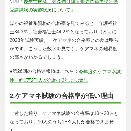
引用：
厚生労働省「第25回介護支援専門員実務研修
受講試験の実施状況について」
ほかの福祉系資格の合格率を見てみると、介護福祉
士84.3％、社会福祉士44.2％となっており（ともに
2023年試験実績）、ケアマネの合格率との差は明ら
かです。こうした数字を見ても、ケアマネの難易度
の高さがわかるでしょう。
●第26回の合格速報値はこちら：
今年度のケアマネ試
験、約1万2千人が合格！2年ぶり増加
2.ケアマネ試験の合格率が低い理由
上述した通り、ケアマネ試験の合格率は10〜20％と
なっており、10人のうち1〜2人しか合格できませ
ん。