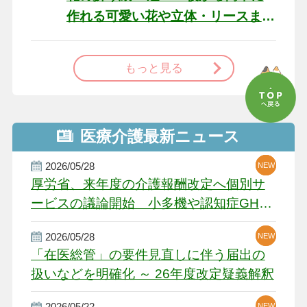
作れる可愛い花や立体・リースま
で
もっと見る
医療介護最新ニュース
2026/05/28
NEW
NEW
NEW
厚労省、来年度の介護報酬改定へ個別サ
ービスの議論開始 小多機や認知症GH、
厳しい経営環境に危機感
2026/05/28
NEW
NEW
「在医総管」の要件見直しに伴う届出の
扱いなどを明確化 ～ 26年度改定疑義解釈
2026/05/22
NEW