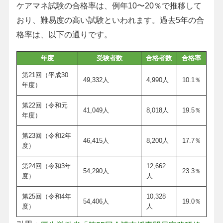
ケアマネ試験の合格率は、例年10〜20％で推移して
おり、難易度の高い試験といわれます。過去5年の合
格率は、以下の通りです。
年度
受験者数
合格者数
合格率
第21回（平成30
49,332人
4,990人
10.1％
年度）
第22回（令和元
41,049人
8,018人
19.5％
年度）
第23回（令和2年
46,415人
8,200人
17.7％
度）
第24回（令和3年
12,662
54,290人
23.3％
度）
人
第25回（令和4年
10,328
54,406人
19.0％
度）
人