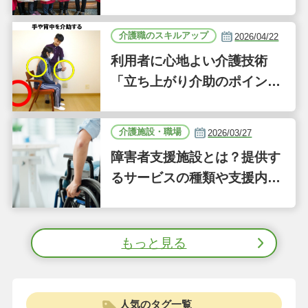
新しい事業「ジーバーFOO
D」に注目｜気になるあの介
介護職のスキルアップ
2026/04/22
護施設
利用者に心地よい介護技術
「立ち上がり介助のポイン
ト」｜認知症ケアの現場から
（41）
介護施設・職場
2026/03/27
障害者支援施設とは？提供す
るサービスの種類や支援内容
をわかりやすく解説
もっと見る
人気のタグ一覧