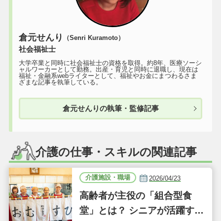
倉元せんり
（Senri Kuramoto）
社会福祉士
大学卒業と同時に社会福祉士の資格を取得。約8年、医療ソーシ
ャルワーカーとして勤務。出産・育児と同時に退職し、現在は
福祉・金融系webライターとして、福祉やお金にまつわるさま
ざまな記事を執筆している。
倉元せんりの執筆・監修記事
介護の仕事・スキルの関連記事
介護施設・職場
2026/04/23
高齢者が主役の「組合型食
堂」とは？ シニアが活躍する