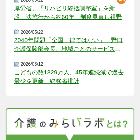
厚労省、「リハビリ統括調整室」を新
設 法施行から約60年 制度見直し視野
2026/05/22
2040年問題「全国一律ではない」 野口
介護保険部会長、地域ごとのサービス基
盤整備を促す
2026/05/12
こどもの数1329万人、45年連続減で過去
最少を更新 総務省推計