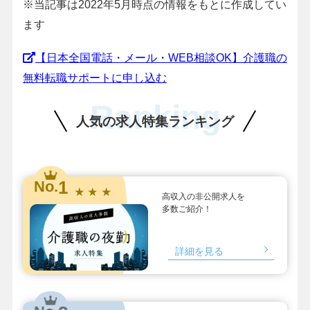
※当記事は2022年5月時点の情報をもとに作成してい
ます
【日本全国電話・メール・WEB相談OK】介護職の
無料転職サポートに申し込む
Ranking
人気の求人特集ランキング
1
No.
★ ★ ★
高収入の非公開求人を
多数ご紹介！
詳細を見る