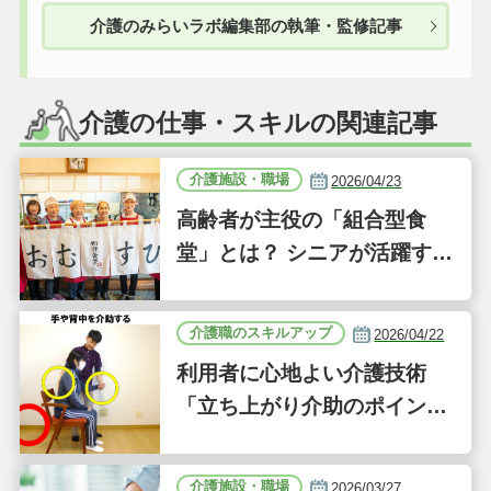
介護のみらいラボ編集部の執筆・監修記事
介護の仕事・スキルの関連記事
介護施設・職場
2026/04/23
高齢者が主役の「組合型食
堂」とは？ シニアが活躍する
新しい事業「ジーバーFOO
D」に注目｜気になるあの介
介護職のスキルアップ
2026/04/22
護施設
利用者に心地よい介護技術
「立ち上がり介助のポイン
ト」｜認知症ケアの現場から
（41）
介護施設・職場
2026/03/27