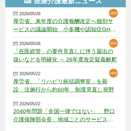
医療介護最新ニュース
2026/05/28
NEW
NEW
NEW
厚労省、来年度の介護報酬改定へ個別サ
ービスの議論開始 小多機や認知症GH、
厳しい経営環境に危機感
2026/05/28
NEW
NEW
「在医総管」の要件見直しに伴う届出の
扱いなどを明確化 ～ 26年度改定疑義解釈
2026/05/22
NEW
厚労省、「リハビリ統括調整室」を新
設 法施行から約60年 制度見直し視野
2026/05/22
2040年問題「全国一律ではない」 野口
介護保険部会長、地域ごとのサービス基
盤整備を促す