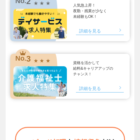
2
No.
★ ★ ★
人気急上昇！
夜勤・残業が少なく
未経験もOK！
詳細を見る
3
No.
★ ★ ★
資格を活かして
給料&キャリアアップの
チャンス！
詳細を見る