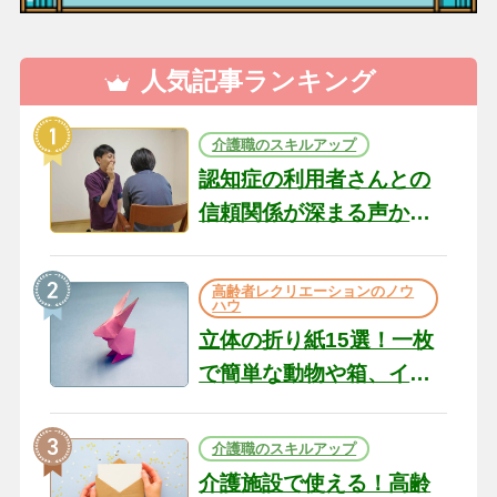
人気記事ランキング
介護職のスキルアップ
認知症の利用者さんとの
信頼関係が深まる声かけ
のコツ10選｜認知症ケア
の現場から（22）
高齢者レクリエーションのノウ
ハウ
立体の折り紙15選！一枚
で簡単な動物や箱、イン
テリアになる作品まで
介護職のスキルアップ
介護施設で使える！高齢