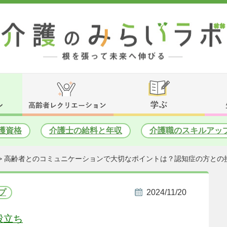
護資格
介護士の給料と年収
介護職のスキルアッ
>
高齢者とのコミュニケーションで大切なポイントは？認知症の方との
プ
2024/11/20
役立ち