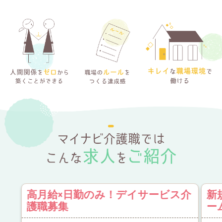
高月給×日勤のみ！デイサービス介
新
護職募集
ー