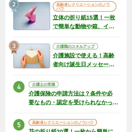
の現場から（22）
高齢者レクリエーションのノウ
ハウ
立体の折り紙15選！一枚
で簡単な動物や箱、イン
テリアになる作品まで
介護職のスキルアップ
介護施設で使える！高齢
者向け誕生日メッセージ
の例文と書き方のポイン
ト
介護士の常識
介護保険の申請方法は？条件や必
要なもの・認定を受けられなかっ
た場合の対処法
高齢者レクリエーションのノウハウ
花の折り紙20選！一枚から簡単に