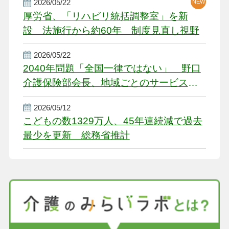
2026/05/22
NEW
厚労省、「リハビリ統括調整室」を新
設 法施行から約60年 制度見直し視野
2026/05/22
2040年問題「全国一律ではない」 野口
介護保険部会長、地域ごとのサービス基
盤整備を促す
2026/05/12
こどもの数1329万人、45年連続減で過去
最少を更新 総務省推計