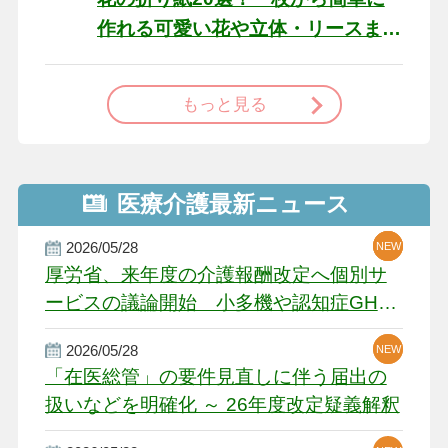
作れる可愛い花や立体・リースま
で
もっと見る
医療介護最新ニュース
2026/05/28
NEW
NEW
NEW
厚労省、来年度の介護報酬改定へ個別サ
ービスの議論開始 小多機や認知症GH、
厳しい経営環境に危機感
2026/05/28
NEW
NEW
「在医総管」の要件見直しに伴う届出の
扱いなどを明確化 ～ 26年度改定疑義解釈