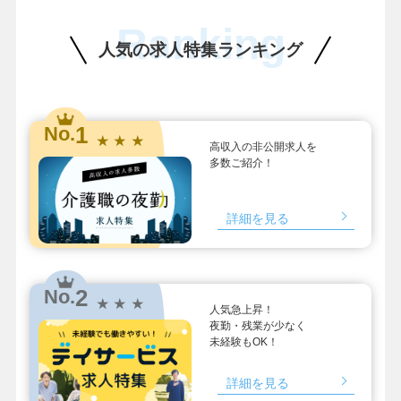
Ranking
人気の求人特集ランキング
1
No.
★ ★ ★
高収入の非公開求人を
多数ご紹介！
詳細を見る
2
No.
★ ★ ★
人気急上昇！
夜勤・残業が少なく
未経験もOK！
詳細を見る