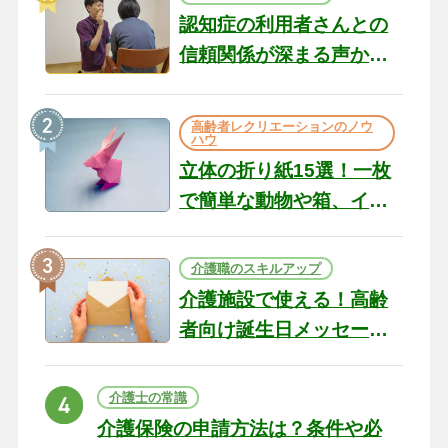
認知症の利用者さんとの
信頼関係が深まる声かけ
のコツ10選｜認知症ケア
の現場から（22）
高齢者レクリエーションのノウ
ハウ
立体の折り紙15選！一枚
で簡単な動物や箱、イン
テリアになる作品まで
介護職のスキルアップ
介護施設で使える！高齢
者向け誕生日メッセージ
の例文と書き方のポイン
ト
介護士の常識
介護保険の申請方法は？条件や必