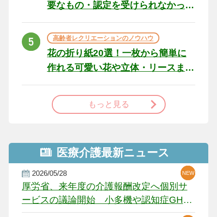
要なもの・認定を受けられなかっ
た場合の対処法
高齢者レクリエーションのノウハウ
花の折り紙20選！一枚から簡単に
作れる可愛い花や立体・リースま
で
もっと見る
医療介護最新ニュース
2026/05/28
NEW
NEW
NEW
厚労省、来年度の介護報酬改定へ個別サ
ービスの議論開始 小多機や認知症GH、
厳しい経営環境に危機感