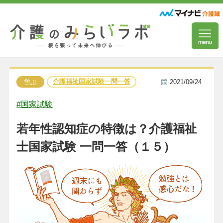
介護福祉国家試験一問一答
学ぶ
2021/09/24
#国家試験
若年性認知症の特徴は？介護福祉
士国家試験 一問一答（１５）