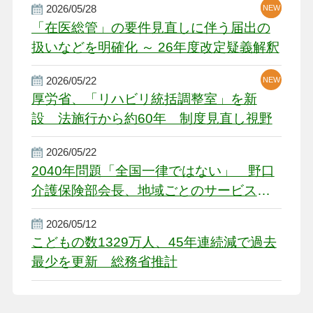
2026/05/28
NEW
NEW
「在医総管」の要件見直しに伴う届出の
扱いなどを明確化 ～ 26年度改定疑義解釈
2026/05/22
NEW
厚労省、「リハビリ統括調整室」を新
設 法施行から約60年 制度見直し視野
2026/05/22
2040年問題「全国一律ではない」 野口
介護保険部会長、地域ごとのサービス基
盤整備を促す
2026/05/12
こどもの数1329万人、45年連続減で過去
最少を更新 総務省推計