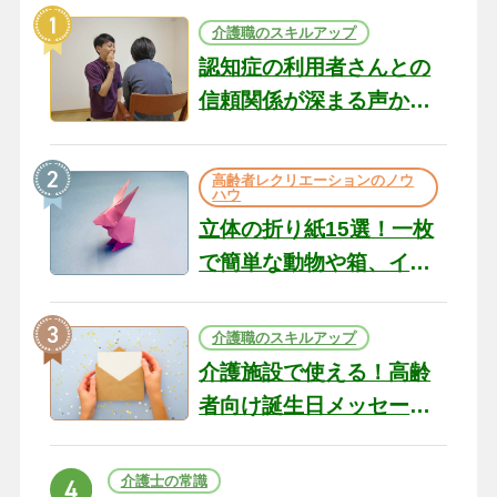
介護職のスキルアップ
認知症の利用者さんとの
信頼関係が深まる声かけ
のコツ10選｜認知症ケア
の現場から（22）
高齢者レクリエーションのノウ
ハウ
立体の折り紙15選！一枚
で簡単な動物や箱、イン
テリアになる作品まで
介護職のスキルアップ
介護施設で使える！高齢
者向け誕生日メッセージ
の例文と書き方のポイン
ト
介護士の常識