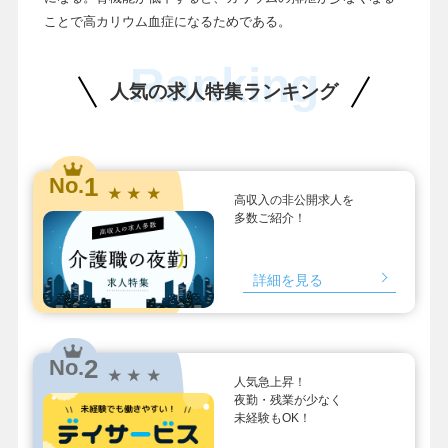
ことで高カリウム血症になるためである。
Ranking
人気の求人特集ランキング
1
No.
★ ★ ★
高収入の非公開求人を
多数ご紹介！
詳細を見る
2
No.
★ ★ ★
人気急上昇！
夜勤・残業が少なく
未経験もOK！