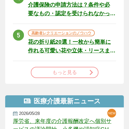
介護保険の申請方法は？条件や必
要なもの・認定を受けられなかっ
た場合の対処法
高齢者レクリエーションのノウハウ
花の折り紙20選！一枚から簡単に
作れる可愛い花や立体・リースま
で
もっと見る
医療介護最新ニュース
2026/05/28
NEW
NEW
NEW
厚労省、来年度の介護報酬改定へ個別サ