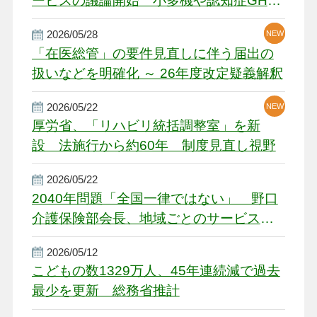
ービスの議論開始 小多機や認知症GH、
厳しい経営環境に危機感
2026/05/28
NEW
NEW
「在医総管」の要件見直しに伴う届出の
扱いなどを明確化 ～ 26年度改定疑義解釈
2026/05/22
NEW
厚労省、「リハビリ統括調整室」を新
設 法施行から約60年 制度見直し視野
2026/05/22
2040年問題「全国一律ではない」 野口
介護保険部会長、地域ごとのサービス基
盤整備を促す
2026/05/12
こどもの数1329万人、45年連続減で過去
最少を更新 総務省推計