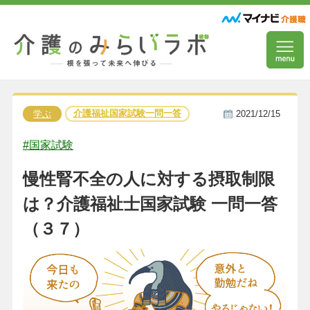
介護福祉国家試験一問一答
学ぶ
2021/12/15
#国家試験
慢性腎不全の人に対する摂取制限
は？介護福祉士国家試験 一問一答
（３７）