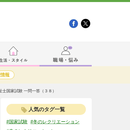
験情報
祉士国家試験 一問一答（３８）
人気のタグ一覧
#国家試験
#冬のレクリエーション