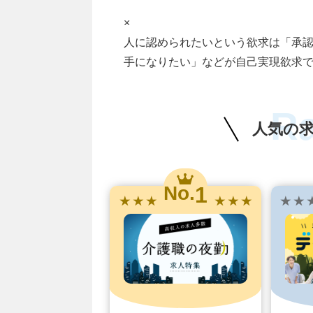
×
人に認められたいという欲求は「承
手になりたい」などが自己実現欲求
R
人気の
1
No.
★ ★ ★
★ ★ ★
★ ★ 