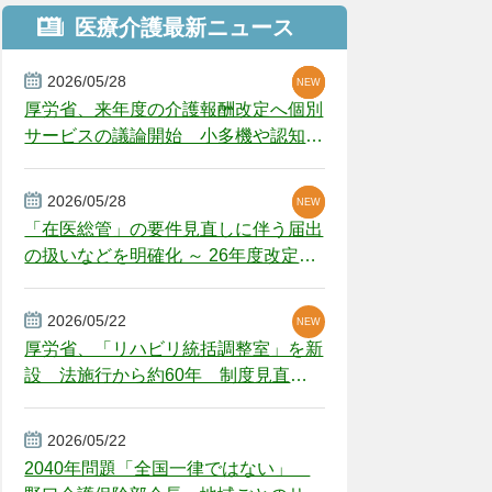
医療介護最新ニュース
2026/05/28
NEW
NEW
NEW
厚労省、来年度の介護報酬改定へ個別
サービスの議論開始 小多機や認知症
GH、厳しい経営環境に危機感
2026/05/28
NEW
NEW
「在医総管」の要件見直しに伴う届出
の扱いなどを明確化 ～ 26年度改定疑
義解釈
2026/05/22
NEW
厚労省、「リハビリ統括調整室」を新
設 法施行から約60年 制度見直し
視野
2026/05/22
2040年問題「全国一律ではない」