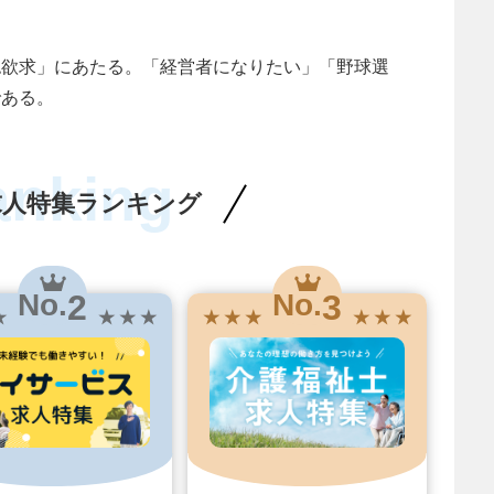
認欲求」にあたる。「経営者になりたい」「野球選
である。
anking
求人特集ランキング
2
3
No.
No.
★
★ ★ ★
★ ★ ★
★ ★ ★