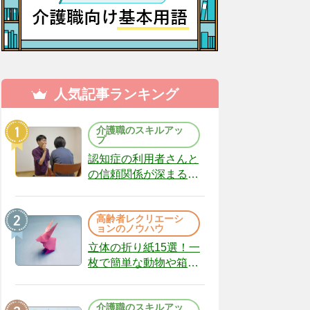
人気記事ランキング
介護職のスキルアッ
プ
認知症の利用者さんと
の信頼関係が深まる声
かけのコツ10選｜認知
症ケアの現場から
高齢者レクリエーシ
（22）
ョンのノウハウ
立体の折り紙15選！一
枚で簡単な動物や箱、
インテリアになる作品
まで
介護職のスキルアッ