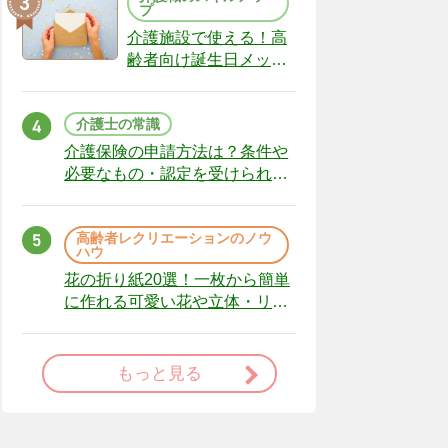
プ
介護施設で使える！高
齢者向け誕生日メッセ
ージの例文と書き方の
ポイント
介護士の常識
介護保険の申請方法は？条件や
必要なもの・認定を受けられな
かった場合の対処法
高齢者レクリエーションのノウ
ハウ
花の折り紙20選！一枚から簡単
に作れる可愛い花や立体・リー
スまで
もっと見る