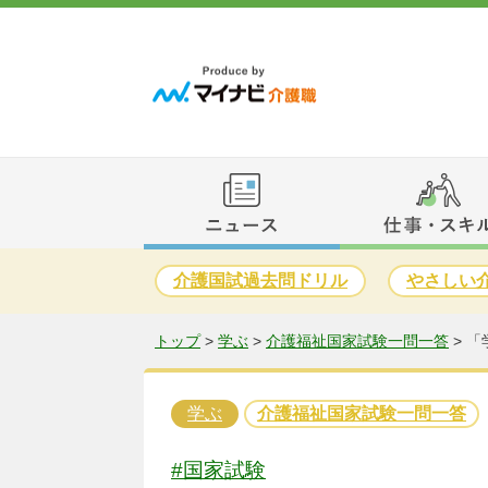
介護国試過去問ドリル
やさしい
トップ
>
学ぶ
>
介護福祉国家試験一問一答
>
「
学ぶ
介護福祉国家試験一問一答
#国家試験