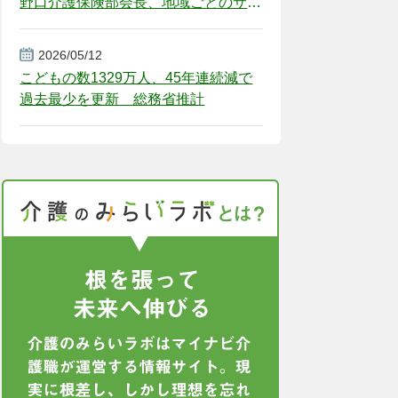
野口介護保険部会長、地域ごとのサー
ビス基盤整備を促す
2026/05/12
こどもの数1329万人、45年連続減で
過去最少を更新 総務省推計