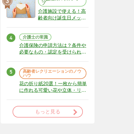
プ
介護施設で使える！高
齢者向け誕生日メッセ
ージの例文と書き方の
ポイント
介護士の常識
介護保険の申請方法は？条件や
必要なもの・認定を受けられな
かった場合の対処法
高齢者レクリエーションのノウ
ハウ
花の折り紙20選！一枚から簡単
に作れる可愛い花や立体・リー
スまで
もっと見る