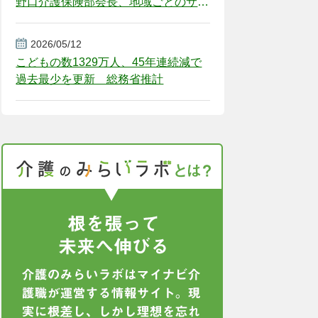
野口介護保険部会長、地域ごとのサー
ビス基盤整備を促す
2026/05/12
こどもの数1329万人、45年連続減で
過去最少を更新 総務省推計