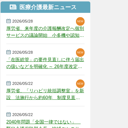
医療介護最新ニュース
2026/05/28
NEW
NEW
NEW
厚労省、来年度の介護報酬改定へ個別
サービスの議論開始 小多機や認知症
GH、厳しい経営環境に危機感
2026/05/28
NEW
NEW
「在医総管」の要件見直しに伴う届出
の扱いなどを明確化 ～ 26年度改定疑
義解釈
2026/05/22
NEW
厚労省、「リハビリ統括調整室」を新
設 法施行から約60年 制度見直し
視野
2026/05/22
2040年問題「全国一律ではない」