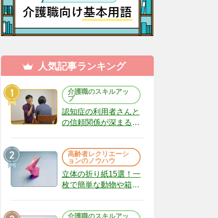
人気記事ランキング
介護職のスキルアッ
プ
認知症の利用者さんと
の信頼関係が深まる声
かけのコツ10選｜認知
症ケアの現場から
高齢者レクリエーシ
（22）
ョンのノウハウ
立体の折り紙15選！一
枚で簡単な動物や箱、
インテリアになる作品
まで
介護職のスキルアッ