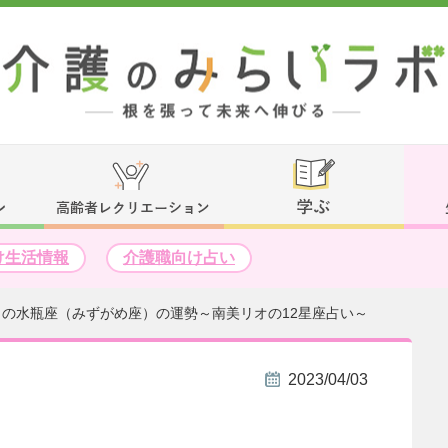
け生活情報
介護職向け占い
月の水瓶座（みずがめ座）の運勢～南美リオの12星座占い～
2023/04/03