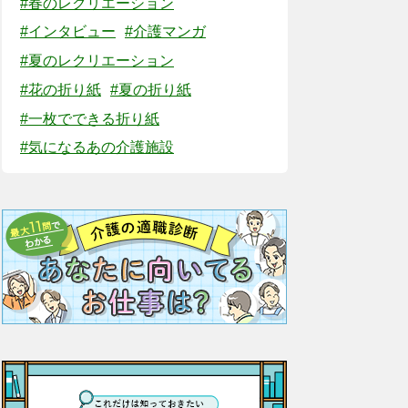
#春のレクリエーション
#インタビュー
#介護マンガ
#夏のレクリエーション
#花の折り紙
#夏の折り紙
#一枚でできる折り紙
#気になるあの介護施設