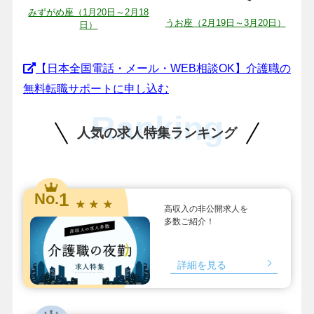
みずがめ座（1月20日～2月18
うお座（2月19日～3月20日）
日）
【日本全国電話・メール・WEB相談OK】介護職の
無料転職サポートに申し込む
Ranking
人気の求人特集ランキング
1
No.
★ ★ ★
高収入の非公開求人を
多数ご紹介！
詳細を見る