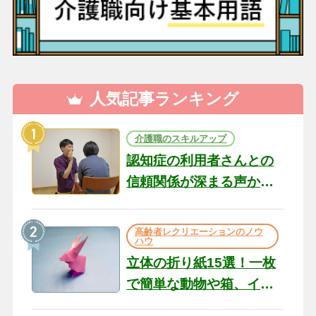
人気記事ランキング
介護職のスキルアップ
認知症の利用者さんとの
信頼関係が深まる声かけ
のコツ10選｜認知症ケア
の現場から（22）
高齢者レクリエーションのノウ
ハウ
立体の折り紙15選！一枚
で簡単な動物や箱、イン
テリアになる作品まで