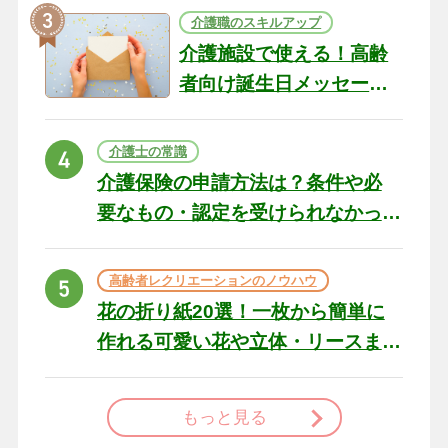
介護職のスキルアップ
介護施設で使える！高齢
者向け誕生日メッセージ
の例文と書き方のポイン
ト
介護士の常識
介護保険の申請方法は？条件や必
要なもの・認定を受けられなかっ
た場合の対処法
高齢者レクリエーションのノウハウ
花の折り紙20選！一枚から簡単に
作れる可愛い花や立体・リースま
で
もっと見る