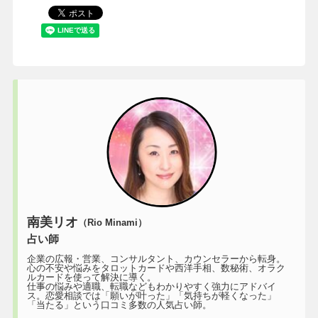
南美リオ
（Rio Minami）
占い師
企業の広報・営業、コンサルタント、カウンセラーから転身。
心の不安や悩みをタロットカードや西洋手相、数秘術、オラク
ルカードを使って解決に導く。
仕事の悩みや適職、転職などもわかりやすく強力にアドバイ
ス。恋愛相談では「願いが叶った」「気持ちが軽くなった」
「当たる」という口コミ多数の人気占い師。