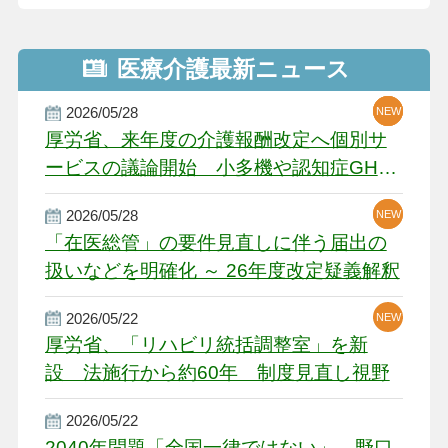
医療介護最新ニュース
2026/05/28
NEW
NEW
NEW
厚労省、来年度の介護報酬改定へ個別サ
ービスの議論開始 小多機や認知症GH、
厳しい経営環境に危機感
2026/05/28
NEW
NEW
「在医総管」の要件見直しに伴う届出の
扱いなどを明確化 ～ 26年度改定疑義解釈
2026/05/22
NEW
厚労省、「リハビリ統括調整室」を新
設 法施行から約60年 制度見直し視野
2026/05/22
2040年問題「全国一律ではない」 野口