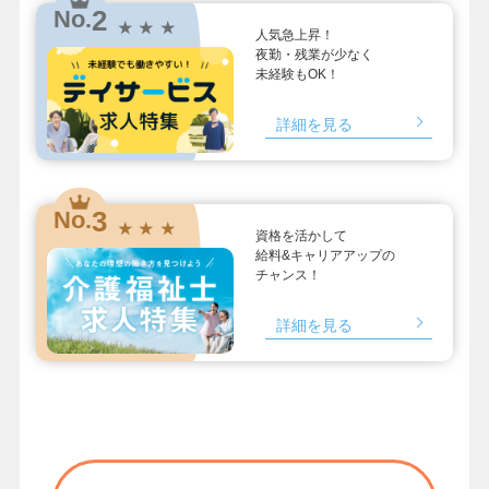
2
No.
★ ★ ★
人気急上昇！
夜勤・残業が少なく
未経験もOK！
詳細を見る
3
No.
★ ★ ★
資格を活かして
給料&キャリアアップの
チャンス！
詳細を見る