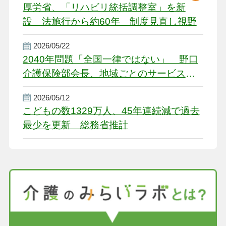
厚労省、「リハビリ統括調整室」を新
設 法施行から約60年 制度見直し視野
2026/05/22
2040年問題「全国一律ではない」 野口
介護保険部会長、地域ごとのサービス基
盤整備を促す
2026/05/12
こどもの数1329万人、45年連続減で過去
最少を更新 総務省推計