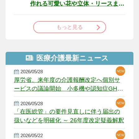
作れる可愛い花や立体・リースま
で
もっと見る
医療介護最新ニュース
2026/05/28
NEW
NEW
NEW
厚労省、来年度の介護報酬改定へ個別サ
ービスの議論開始 小多機や認知症GH、
厳しい経営環境に危機感
2026/05/28
NEW
NEW
「在医総管」の要件見直しに伴う届出の
扱いなどを明確化 ～ 26年度改定疑義解釈
2026/05/22
NEW