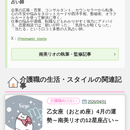
占い師
企業の広報・営業、コンサルタント、カウンセラーから転身。
心の不安や悩みをタロットカードや西洋手相、数秘術、オラク
ルカードを使って解決に導く。
仕事の悩みや適職、転職などもわかりやすく強力にアドバイ
ス。恋愛相談では「願いが叶った」「気持ちが軽くなった」
「当たる」という口コミ多数の人気占い師。
X：
@minami_riorio
南美リオの執筆・監修記事
介護職の生活・スタイルの関連記
事
介護職向け占い
2026/04/01
乙女座（おとめ座）4月の運
勢～南美リオの12星座占い～