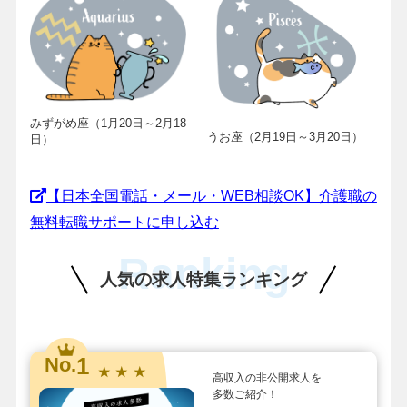
みずがめ座（1月20日～2月18
うお座（2月19日～3月20日）
日）
【日本全国電話・メール・WEB相談OK】介護職の
無料転職サポートに申し込む
Ranking
人気の求人特集ランキング
1
No.
★ ★ ★
高収入の非公開求人を
多数ご紹介！