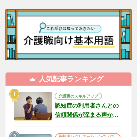
人気記事ランキング
介護職のスキルアップ
認知症の利用者さんとの
信頼関係が深まる声かけ
のコツ10選｜認知症ケア
の現場から（22）
高齢者レクリエーションのノウ