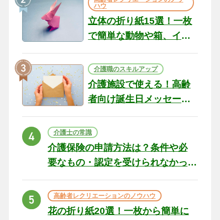
ハウ
立体の折り紙15選！一枚
で簡単な動物や箱、イン
テリアになる作品まで
介護職のスキルアップ
介護施設で使える！高齢
者向け誕生日メッセージ
の例文と書き方のポイン
ト
介護士の常識
介護保険の申請方法は？条件や必
要なもの・認定を受けられなかっ
た場合の対処法
高齢者レクリエーションのノウハウ
花の折り紙20選！一枚から簡単に