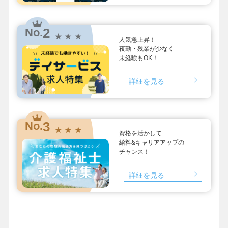
2
No.
★ ★ ★
人気急上昇！
夜勤・残業が少なく
未経験もOK！
詳細を見る
3
No.
★ ★ ★
資格を活かして
給料&キャリアアップの
チャンス！
詳細を見る