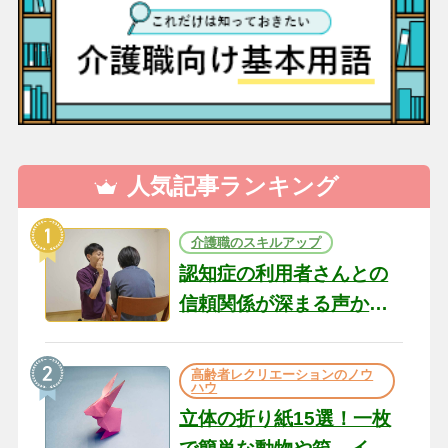
人気記事ランキング
介護職のスキルアップ
認知症の利用者さんとの
信頼関係が深まる声かけ
のコツ10選｜認知症ケア
の現場から（22）
高齢者レクリエーションのノウ
ハウ
立体の折り紙15選！一枚