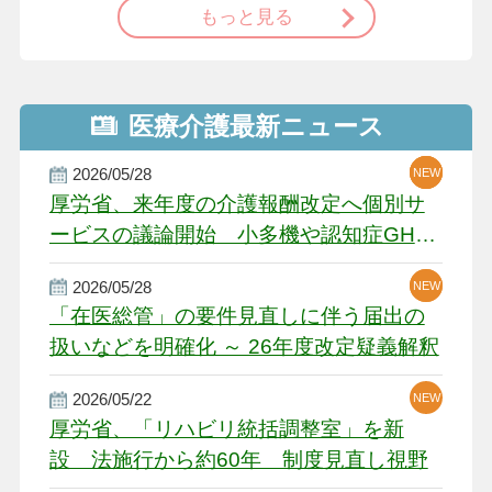
もっと見る
医療介護最新ニュース
2026/05/28
NEW
NEW
NEW
厚労省、来年度の介護報酬改定へ個別サ
ービスの議論開始 小多機や認知症GH、
厳しい経営環境に危機感
2026/05/28
NEW
NEW
「在医総管」の要件見直しに伴う届出の
扱いなどを明確化 ～ 26年度改定疑義解釈
2026/05/22
NEW
厚労省、「リハビリ統括調整室」を新
設 法施行から約60年 制度見直し視野