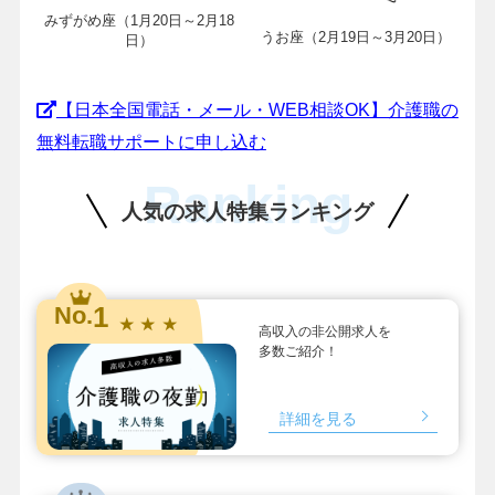
みずがめ座（1月20日～2月18
うお座（2月19日～3月20日）
日）
【日本全国電話・メール・WEB相談OK】介護職の
無料転職サポートに申し込む
Ranking
人気の求人特集ランキング
1
No.
★ ★ ★
高収入の非公開求人を
多数ご紹介！
詳細を見る