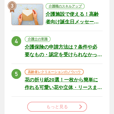
介護職のスキルアップ
介護施設で使える！高齢
者向け誕生日メッセージ
の例文と書き方のポイン
ト
介護士の常識
介護保険の申請方法は？条件や必
要なもの・認定を受けられなかっ
た場合の対処法
高齢者レクリエーションのノウハウ
花の折り紙20選！一枚から簡単に
作れる可愛い花や立体・リースま
で
もっと見る