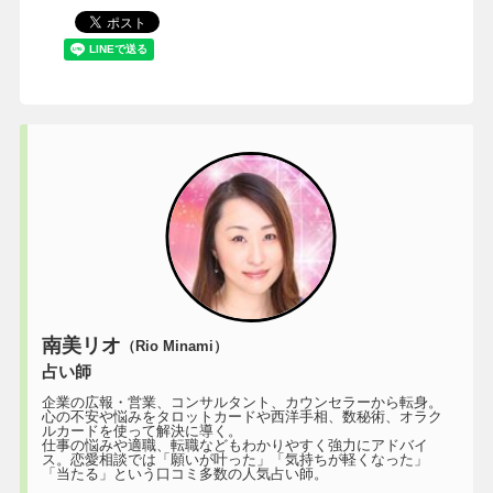
南美リオ
（Rio Minami）
占い師
企業の広報・営業、コンサルタント、カウンセラーから転身。
心の不安や悩みをタロットカードや西洋手相、数秘術、オラク
ルカードを使って解決に導く。
仕事の悩みや適職、転職などもわかりやすく強力にアドバイ
ス。恋愛相談では「願いが叶った」「気持ちが軽くなった」
「当たる」という口コミ多数の人気占い師。