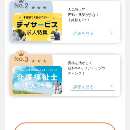
2
No.
★ ★ ★
人気急上昇！
夜勤・残業が少なく
未経験もOK！
詳細を見る
3
No.
★ ★ ★
資格を活かして
給料&キャリアアップの
チャンス！
詳細を見る