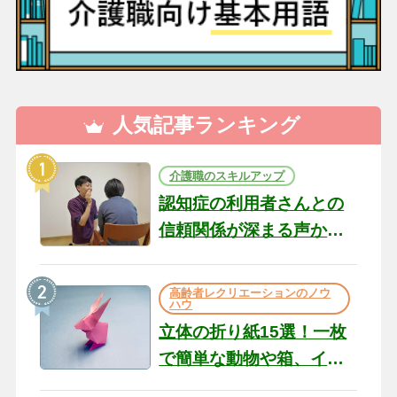
人気記事ランキング
介護職のスキルアップ
認知症の利用者さんとの
信頼関係が深まる声かけ
のコツ10選｜認知症ケア
の現場から（22）
高齢者レクリエーションのノウ
ハウ
立体の折り紙15選！一枚
で簡単な動物や箱、イン
テリアになる作品まで