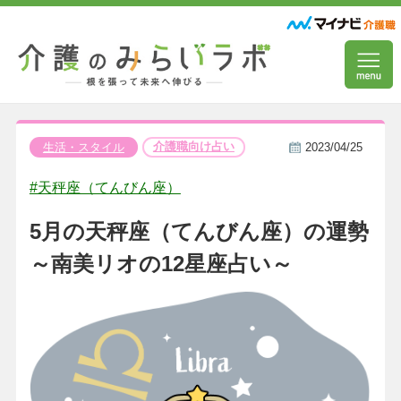
介護職向け占い
生活・スタイル
2023/04/25
#天秤座（てんびん座）
5月の天秤座（てんびん座）の運勢
～南美リオの12星座占い～