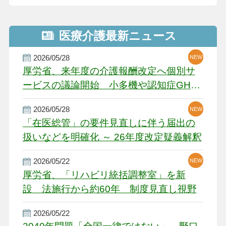
医療介護最新ニュース
2026/05/28
NEW
NEW
NEW
厚労省、来年度の介護報酬改定へ個別サ
ービスの議論開始 小多機や認知症GH、
厳しい経営環境に危機感
2026/05/28
NEW
NEW
「在医総管」の要件見直しに伴う届出の
扱いなどを明確化 ～ 26年度改定疑義解釈
2026/05/22
NEW
厚労省、「リハビリ統括調整室」を新
設 法施行から約60年 制度見直し視野
2026/05/22