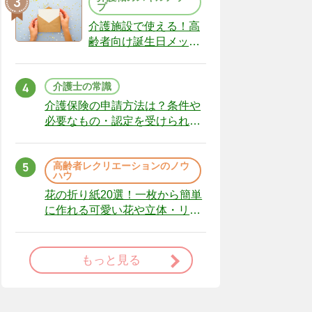
プ
介護施設で使える！高
齢者向け誕生日メッセ
ージの例文と書き方の
ポイント
介護士の常識
介護保険の申請方法は？条件や
必要なもの・認定を受けられな
かった場合の対処法
高齢者レクリエーションのノウ
ハウ
花の折り紙20選！一枚から簡単
に作れる可愛い花や立体・リー
スまで
もっと見る