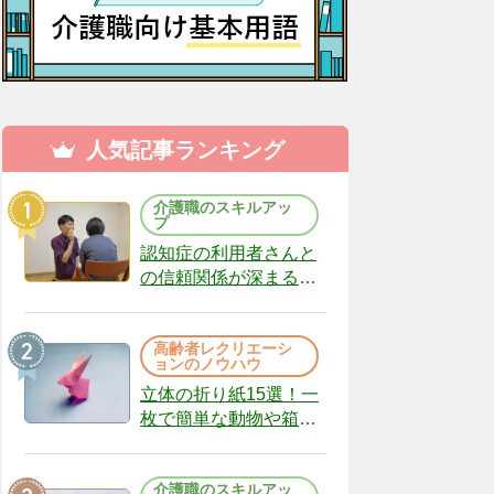
人気記事ランキング
介護職のスキルアッ
プ
認知症の利用者さんと
の信頼関係が深まる声
かけのコツ10選｜認知
症ケアの現場から
高齢者レクリエーシ
（22）
ョンのノウハウ
立体の折り紙15選！一
枚で簡単な動物や箱、
インテリアになる作品
まで
介護職のスキルアッ