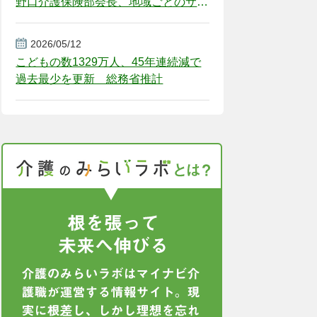
野口介護保険部会長、地域ごとのサー
ビス基盤整備を促す
2026/05/12
こどもの数1329万人、45年連続減で
過去最少を更新 総務省推計