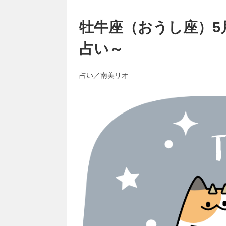
牡牛座（おうし座）5
占い～
占い／南美リオ