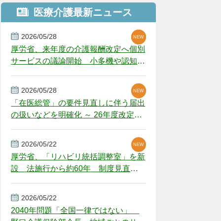
医療介護最新ニュース
2026/05/28
NEW
NEW
NEW
厚労省、来年度の介護報酬改定へ個別
サービスの議論開始 小多機や認知症
GH、厳しい経営環境に危機感
2026/05/28
NEW
NEW
「在医総管」の要件見直しに伴う届出
の扱いなどを明確化 ～ 26年度改定疑
義解釈
2026/05/22
NEW
厚労省、「リハビリ統括調整室」を新
設 法施行から約60年 制度見直し
視野
2026/05/22
2040年問題「全国一律ではない」