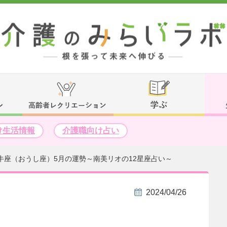
け生活情報
介護職向け占い
牛座（おうし座）5月の運勢～南美リオの12星座占い～
2024/04/26