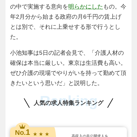
の中で実施する意向を
明らかにした
もの。今
年2月分から始まる政府の月6千円の賃上げ
とは別で、それに上乗せする形で行うとし
た。
小池知事は5日の記者会見で、「介護人材の
確保は本当に厳しい。東京は生活費も高い。
ぜひ介護の現場でやりがいを持って勤めて頂
きたいという思いだ」と説明した。
Ranking
人気の求人特集ランキング
1
No.
★ ★ ★
高収入の非公開求人を