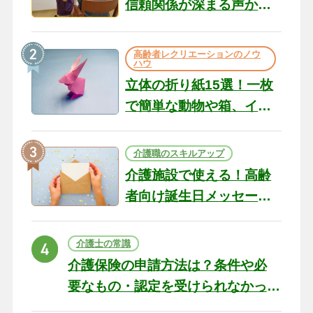
信頼関係が深まる声かけ
のコツ10選｜認知症ケア
の現場から（22）
高齢者レクリエーションのノウ
ハウ
立体の折り紙15選！一枚
で簡単な動物や箱、イン
テリアになる作品まで
介護職のスキルアップ
介護施設で使える！高齢
者向け誕生日メッセージ
の例文と書き方のポイン
ト
介護士の常識
介護保険の申請方法は？条件や必
要なもの・認定を受けられなかっ
た場合の対処法