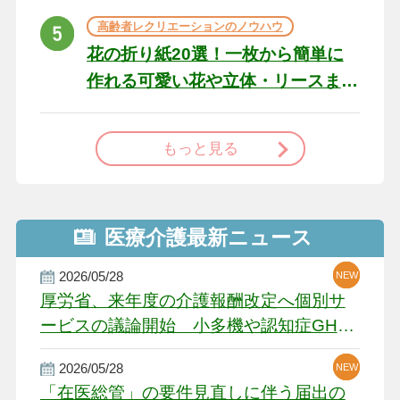
高齢者レクリエーションのノウハウ
花の折り紙20選！一枚から簡単に
作れる可愛い花や立体・リースま
で
もっと見る
医療介護最新ニュース
2026/05/28
NEW
NEW
NEW
厚労省、来年度の介護報酬改定へ個別サ
ービスの議論開始 小多機や認知症GH、
厳しい経営環境に危機感
2026/05/28
NEW
NEW
「在医総管」の要件見直しに伴う届出の