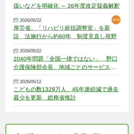
扱いなどを明確化 ～ 26年度改定疑義解釈
2026/05/22
NEW
厚労省、「リハビリ統括調整室」を新
設 法施行から約60年 制度見直し視野
2026/05/22
2040年問題「全国一律ではない」 野口
介護保険部会長、地域ごとのサービス基
盤整備を促す
2026/05/12
こどもの数1329万人、45年連続減で過去
最少を更新 総務省推計