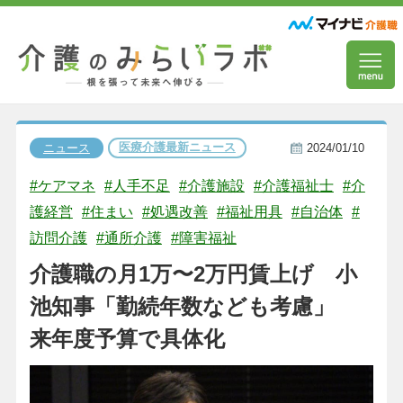
医療介護最新ニュース
ニュース
2024/01/10
#ケアマネ
#人手不足
#介護施設
#介護福祉士
#介
護経営
#住まい
#処遇改善
#福祉用具
#自治体
#
訪問介護
#通所介護
#障害福祉
介護職の月1万〜2万円賃上げ 小
池知事「勤続年数なども考慮」
来年度予算で具体化