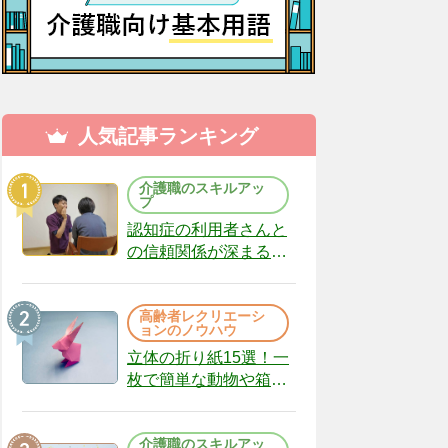
人気記事ランキング
介護職のスキルアッ
プ
認知症の利用者さんと
の信頼関係が深まる声
かけのコツ10選｜認知
症ケアの現場から
高齢者レクリエーシ
（22）
ョンのノウハウ
立体の折り紙15選！一
枚で簡単な動物や箱、
インテリアになる作品
まで
介護職のスキルアッ