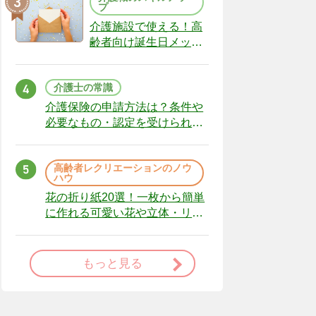
プ
介護施設で使える！高
齢者向け誕生日メッセ
ージの例文と書き方の
ポイント
介護士の常識
介護保険の申請方法は？条件や
必要なもの・認定を受けられな
かった場合の対処法
高齢者レクリエーションのノウ
ハウ
花の折り紙20選！一枚から簡単
に作れる可愛い花や立体・リー
スまで
もっと見る