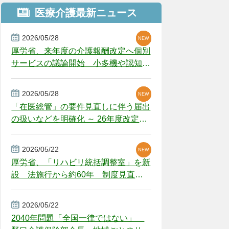
医療介護最新ニュース
2026/05/28
NEW
NEW
NEW
厚労省、来年度の介護報酬改定へ個別
サービスの議論開始 小多機や認知症
GH、厳しい経営環境に危機感
2026/05/28
NEW
NEW
「在医総管」の要件見直しに伴う届出
の扱いなどを明確化 ～ 26年度改定疑
義解釈
2026/05/22
NEW
厚労省、「リハビリ統括調整室」を新
設 法施行から約60年 制度見直し
視野
2026/05/22
2040年問題「全国一律ではない」