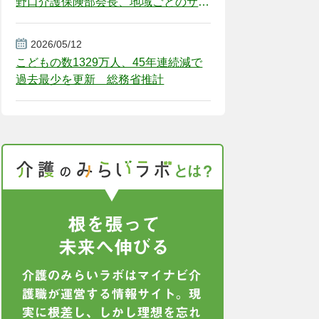
野口介護保険部会長、地域ごとのサー
ビス基盤整備を促す
2026/05/12
こどもの数1329万人、45年連続減で
過去最少を更新 総務省推計