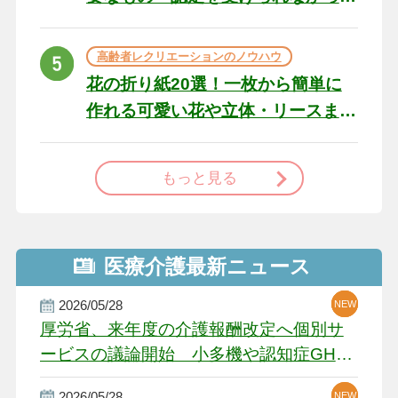
た場合の対処法
高齢者レクリエーションのノウハウ
花の折り紙20選！一枚から簡単に
作れる可愛い花や立体・リースま
で
もっと見る
医療介護最新ニュース
2026/05/28
NEW
NEW
NEW
厚労省、来年度の介護報酬改定へ個別サ
ービスの議論開始 小多機や認知症GH、
厳しい経営環境に危機感
2026/05/28
NEW
NEW