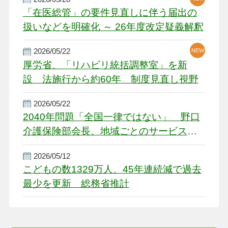
「在医総管」の要件見直しに伴う届出の
扱いなどを明確化 ～ 26年度改定疑義解釈
2026/05/22
NEW
厚労省、「リハビリ統括調整室」を新
設 法施行から約60年 制度見直し視野
2026/05/22
2040年問題「全国一律ではない」 野口
介護保険部会長、地域ごとのサービス基
盤整備を促す
2026/05/12
こどもの数1329万人、45年連続減で過去
最少を更新 総務省推計