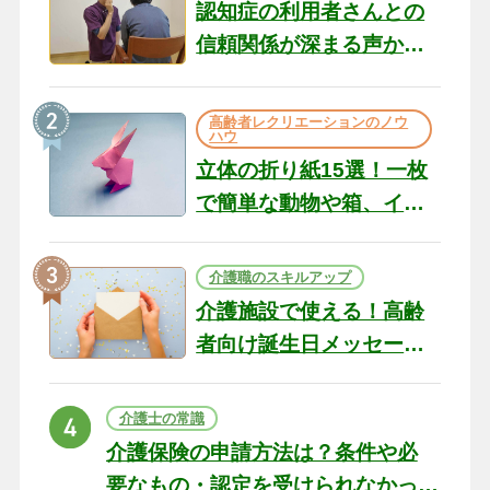
認知症の利用者さんとの
信頼関係が深まる声かけ
のコツ10選｜認知症ケア
の現場から（22）
高齢者レクリエーションのノウ
ハウ
立体の折り紙15選！一枚
で簡単な動物や箱、イン
テリアになる作品まで
介護職のスキルアップ
介護施設で使える！高齢
者向け誕生日メッセージ
の例文と書き方のポイン
ト
介護士の常識
介護保険の申請方法は？条件や必
要なもの・認定を受けられなかっ