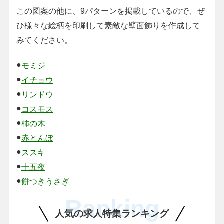
この図案の他に、9パターンを掲載しているので、ぜ
ひ様々な絵柄を印刷して素敵な壁面飾りを作成して
みてください。
●
モミジ
●
イチョウ
●
リンドウ
●
コスモス
●
柿の木
●
赤とんぼ
●
ススキ
●
十五夜
●
餅つきうさぎ
Ranking
人気の求人特集ランキング