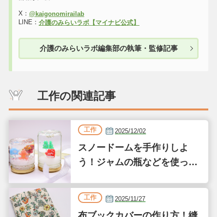
X：
@kaigonomirailab
LINE：
介護のみらいラボ【マイナビ公式】
介護のみらいラボ編集部の執筆・監修記事
工作の関連記事
工作
2025/12/02
スノードームを手作りしよ
う！ジャムの瓶などを使った
簡単な作り方
工作
2025/11/27
布ブックカバーの作り方！縫