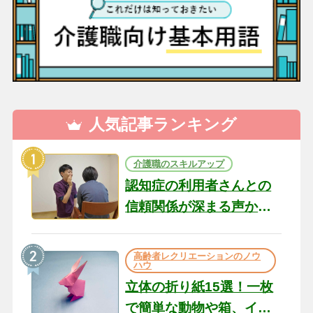
人気記事ランキング
介護職のスキルアップ
認知症の利用者さんとの
信頼関係が深まる声かけ
のコツ10選｜認知症ケア
の現場から（22）
高齢者レクリエーションのノウ
ハウ
立体の折り紙15選！一枚
で簡単な動物や箱、イン