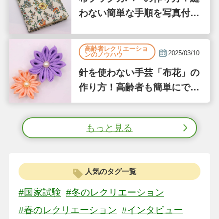
わない簡単な手順を写真付き
で解説
高齢者レクリエーショ
2025/03/10
ンのノウハウ
針を使わない手芸「布花」の
作り方！高齢者も簡単にでき
る縫わない工作①
もっと見る
人気のタグ一覧
#国家試験
#冬のレクリエーション
#春のレクリエーション
#インタビュー