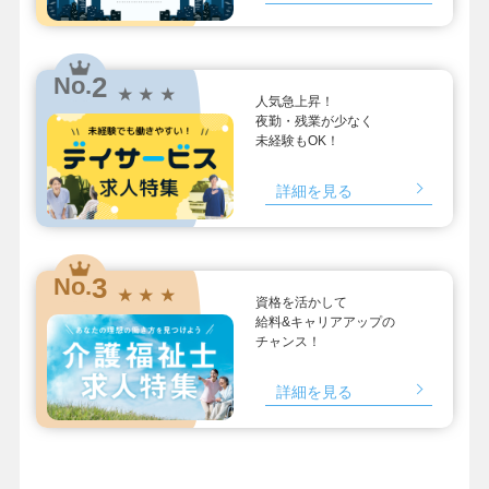
2
No.
★ ★ ★
人気急上昇！
夜勤・残業が少なく
未経験もOK！
詳細を見る
3
No.
★ ★ ★
資格を活かして
給料&キャリアアップの
チャンス！
詳細を見る