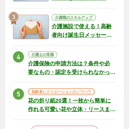
テリアになる作品まで
介護職のスキルアップ
介護施設で使える！高齢
者向け誕生日メッセージ
の例文と書き方のポイン
ト
介護士の常識
介護保険の申請方法は？条件や必
要なもの・認定を受けられなかっ
た場合の対処法
高齢者レクリエーションのノウハウ
花の折り紙20選！一枚から簡単に
作れる可愛い花や立体・リースま
で