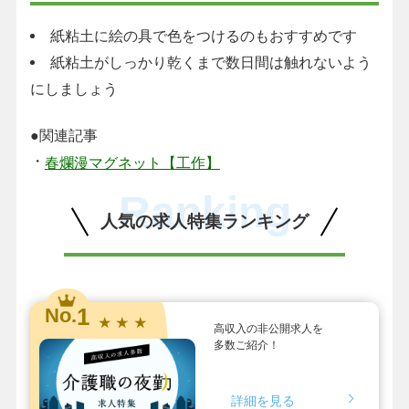
紙粘土に絵の具で色をつけるのもおすすめです
紙粘土がしっかり乾くまで数日間は触れないよう
にしましょう
●関連記事
・
春爛漫マグネット【工作】
Ranking
人気の求人特集ランキング
1
No.
★ ★ ★
高収入の非公開求人を
多数ご紹介！
詳細を見る