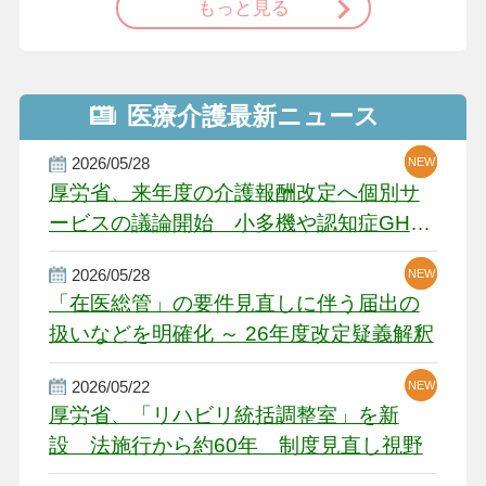
もっと見る
医療介護最新ニュース
2026/05/28
NEW
NEW
NEW
厚労省、来年度の介護報酬改定へ個別サ
ービスの議論開始 小多機や認知症GH、
厳しい経営環境に危機感
2026/05/28
NEW
NEW
「在医総管」の要件見直しに伴う届出の
扱いなどを明確化 ～ 26年度改定疑義解釈
2026/05/22
NEW
厚労省、「リハビリ統括調整室」を新
設 法施行から約60年 制度見直し視野