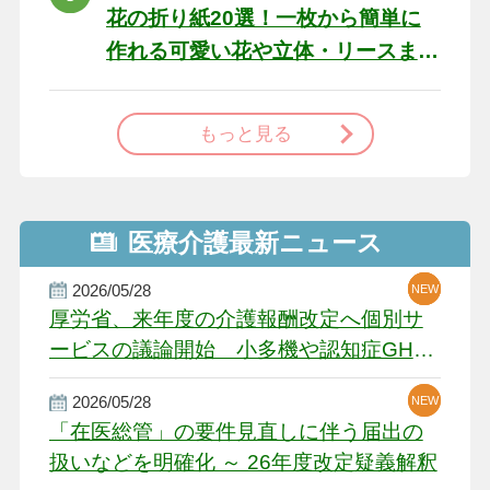
花の折り紙20選！一枚から簡単に
作れる可愛い花や立体・リースま
で
もっと見る
医療介護最新ニュース
2026/05/28
NEW
NEW
NEW
厚労省、来年度の介護報酬改定へ個別サ
ービスの議論開始 小多機や認知症GH、
厳しい経営環境に危機感
2026/05/28
NEW
NEW
「在医総管」の要件見直しに伴う届出の
扱いなどを明確化 ～ 26年度改定疑義解釈