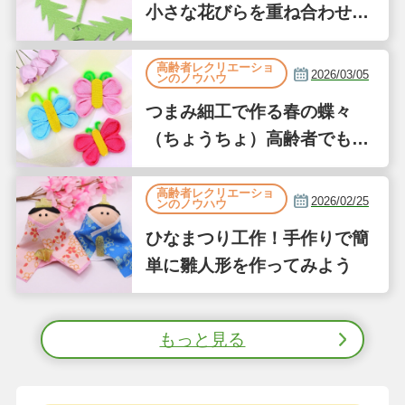
小さな花びらを重ね合わせて
作るたんぽぽ風
高齢者レクリエーショ
2026/03/05
ンのノウハウ
つまみ細工で作る春の蝶々
（ちょうちょ）高齢者でも簡
単な縫わない工作
高齢者レクリエーショ
2026/02/25
ンのノウハウ
ひなまつり工作！手作りで簡
単に雛人形を作ってみよう
もっと見る