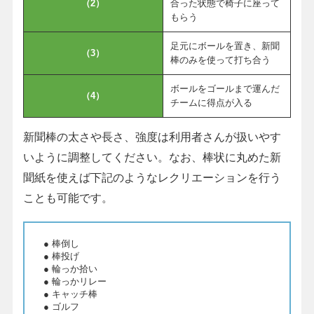
（2）
合った状態で椅子に座って
もらう
足元にボールを置き、新聞
（3）
棒のみを使って打ち合う
ボールをゴールまで運んだ
（4）
チームに得点が入る
新聞棒の太さや長さ、強度は利用者さんが扱いやす
いように調整してください。なお、棒状に丸めた新
聞紙を使えば下記のようなレクリエーションを行う
ことも可能です。
● 棒倒し
● 棒投げ
● 輪っか拾い
● 輪っかリレー
● キャッチ棒
● ゴルフ