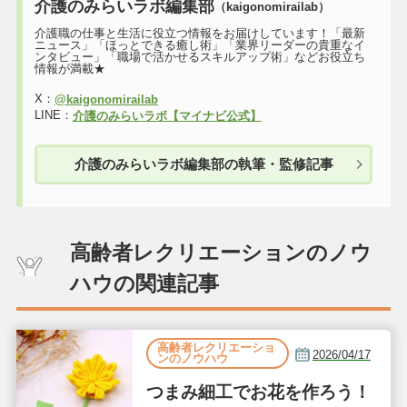
介護のみらいラボ編集部
（kaigonomirailab）
介護職の仕事と生活に役立つ情報をお届けしています！「最新
ニュース」「ほっとできる癒し術」「業界リーダーの貴重なイ
ンタビュー」「職場で活かせるスキルアップ術」などお役立ち
情報が満載★
X：
@kaigonomirailab
LINE：
介護のみらいラボ【マイナビ公式】
介護のみらいラボ編集部の執筆・監修記事
高齢者レクリエーションのノウ
ハウの関連記事
高齢者レクリエーショ
2026/04/17
ンのノウハウ
つまみ細工でお花を作ろう！