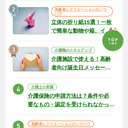
の現場から（22）
高齢者レクリエーションのノウ
ハウ
立体の折り紙15選！一枚
で簡単な動物や箱、イン
テリアになる作品まで
介護職のスキルアップ
介護施設で使える！高齢
者向け誕生日メッセージ
の例文と書き方のポイン
ト
介護士の常識
介護保険の申請方法は？条件や必
要なもの・認定を受けられなかっ
た場合の対処法
高齢者レクリエーションのノウハウ