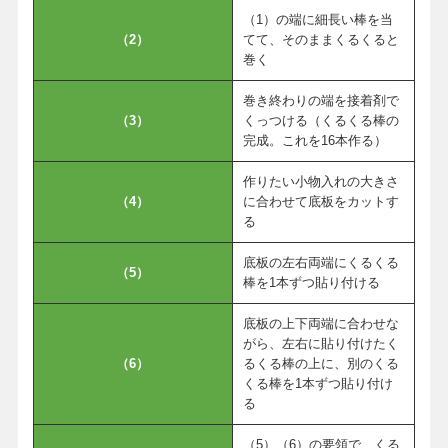
（1）の端に細長い棒を当
（2）
てて、そのままくるくると
巻く
巻き終わりの端を接着剤で
（3）
くっつける（くるくる棒の
完成。これを16本作る）
作りたい小物入れの大きさ
（4）
に合わせて底板をカットす
る
底板の左右両端にくるくる
（5）
棒を1本ずつ貼り付ける
底板の上下両端に合わせな
がら、左右に貼り付けたく
（6）
るくる棒の上に、別のくる
くる棒を1本ずつ貼り付け
る
（5）（6）の要領で、くる