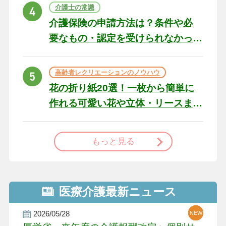
ト
介護士の常識
介護保険の申請方法は？条件や必
要なもの・認定を受けられなかっ
た場合の対処法
高齢者レクリエーションのノウハウ
花の折り紙20選！一枚から簡単に
作れる可愛い花や立体・リースま
で
もっと見る
医療介護最新ニュース
2026/05/28
NEW
NEW
NEW