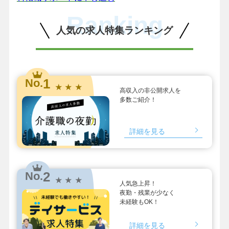
Ranking
人気の求人特集ランキング
1
No.
★ ★ ★
高収入の非公開求人を
多数ご紹介！
詳細を見る
2
No.
★ ★ ★
人気急上昇！
夜勤・残業が少なく
未経験もOK！
詳細を見る