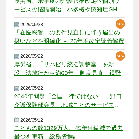
厚労省、来年度の介護報酬改定へ個別サ
ービスの議論開始 小多機や認知症GH、
厳しい経営環境に危機感
2026/05/28
NEW
NEW
「在医総管」の要件見直しに伴う届出の
扱いなどを明確化 ～ 26年度改定疑義解釈
2026/05/22
NEW
厚労省、「リハビリ統括調整室」を新
設 法施行から約60年 制度見直し視野
2026/05/22
2040年問題「全国一律ではない」 野口
介護保険部会長、地域ごとのサービス基
盤整備を促す
2026/05/12
こどもの数1329万人、45年連続減で過去
最少を更新 総務省推計