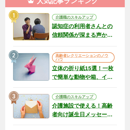
人気記事ランキング
介護職のスキルアップ
認知症の利用者さんとの
信頼関係が深まる声かけ
のコツ10選｜認知症ケア
の現場から（22）
高齢者レクリエーションのノウ
ハウ
立体の折り紙15選！一枚
で簡単な動物や箱、イン
テリアになる作品まで
介護職のスキルアップ
介護施設で使える！高齢
者向け誕生日メッセージ
の例文と書き方のポイン