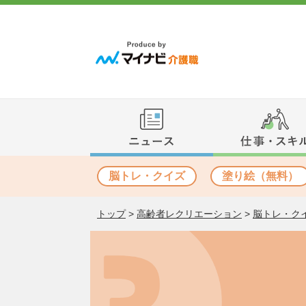
脳トレ・クイズ
塗り絵（無料）
トップ
>
高齢者レクリエーション
>
脳トレ・ク