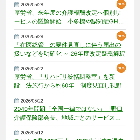
2026/05/28
NEW
NEW
NEW
厚労省、来年度の介護報酬改定へ個別サ
ービスの議論開始 小多機や認知症GH、
厳しい経営環境に危機感
2026/05/28
NEW
NEW
「在医総管」の要件見直しに伴う届出の
扱いなどを明確化 ～ 26年度改定疑義解釈
2026/05/22
NEW
厚労省、「リハビリ統括調整室」を新
設 法施行から約60年 制度見直し視野
2026/05/22
2040年問題「全国一律ではない」 野口
介護保険部会長、地域ごとのサービス基
盤整備を促す
2026/05/12