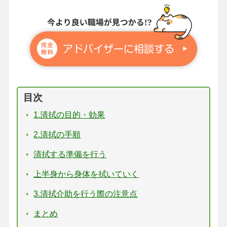
目次
1.清拭の目的・効果
2.清拭の手順
清拭する準備を行う
上半身から身体を拭いていく
3.清拭介助を行う際の注意点
まとめ