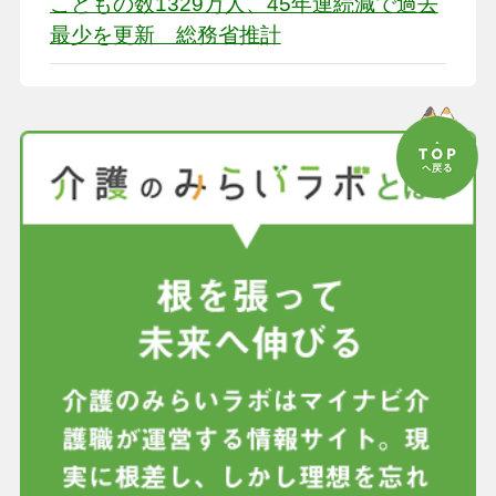
こどもの数1329万人、45年連続減で過去
最少を更新 総務省推計