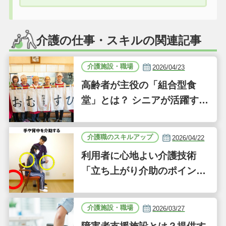
介護の仕事・スキルの関連記事
介護施設・職場
2026/04/23
高齢者が主役の「組合型食
堂」とは？ シニアが活躍する
新しい事業「ジーバーFOO
D」に注目｜気になるあの介
介護職のスキルアップ
2026/04/22
護施設
利用者に心地よい介護技術
「立ち上がり介助のポイン
ト」｜認知症ケアの現場から
（41）
介護施設・職場
2026/03/27