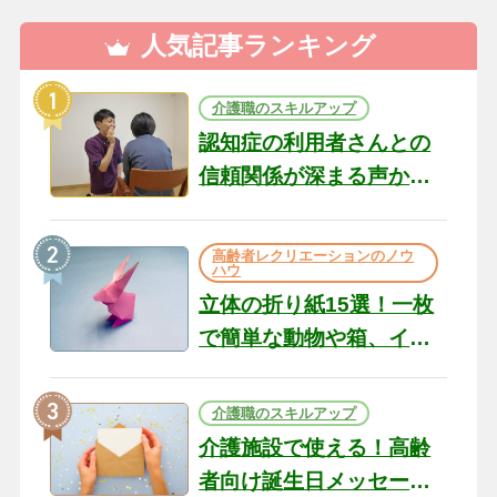
人気記事ランキング
介護職のスキルアップ
認知症の利用者さんとの
信頼関係が深まる声かけ
のコツ10選｜認知症ケア
の現場から（22）
高齢者レクリエーションのノウ
ハウ
立体の折り紙15選！一枚
で簡単な動物や箱、イン
テリアになる作品まで
介護職のスキルアップ
介護施設で使える！高齢
者向け誕生日メッセージ