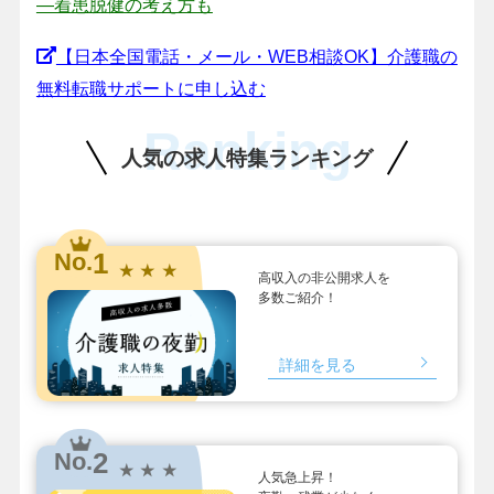
―着患脱健の考え方も
【日本全国電話・メール・WEB相談OK】介護職の
無料転職サポートに申し込む
Ranking
人気の求人特集ランキング
1
No.
★ ★ ★
高収入の非公開求人を
多数ご紹介！
詳細を見る
2
No.
★ ★ ★
人気急上昇！