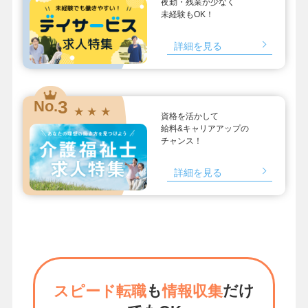
夜勤・残業が少なく
未経験もOK！
詳細を見る
3
No.
★ ★ ★
資格を活かして
給料&キャリアアップの
チャンス！
詳細を見る
も
だけ
スピード転職
情報収集