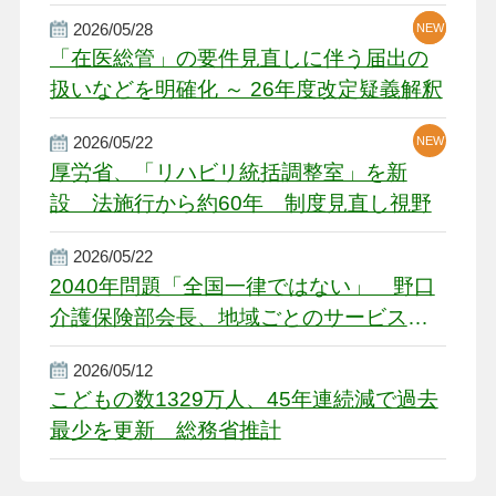
厳しい経営環境に危機感
2026/05/28
NEW
NEW
「在医総管」の要件見直しに伴う届出の
扱いなどを明確化 ～ 26年度改定疑義解釈
2026/05/22
NEW
厚労省、「リハビリ統括調整室」を新
設 法施行から約60年 制度見直し視野
2026/05/22
2040年問題「全国一律ではない」 野口
介護保険部会長、地域ごとのサービス基
盤整備を促す
2026/05/12
こどもの数1329万人、45年連続減で過去
最少を更新 総務省推計