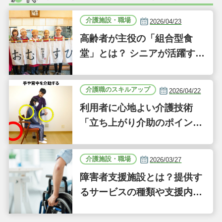
介護施設・職場
2026/04/23
高齢者が主役の「組合型食
堂」とは？ シニアが活躍する
新しい事業「ジーバーFOO
D」に注目｜気になるあの介
介護職のスキルアップ
2026/04/22
護施設
利用者に心地よい介護技術
「立ち上がり介助のポイン
ト」｜認知症ケアの現場から
（41）
介護施設・職場
2026/03/27
障害者支援施設とは？提供す
るサービスの種類や支援内容
をわかりやすく解説