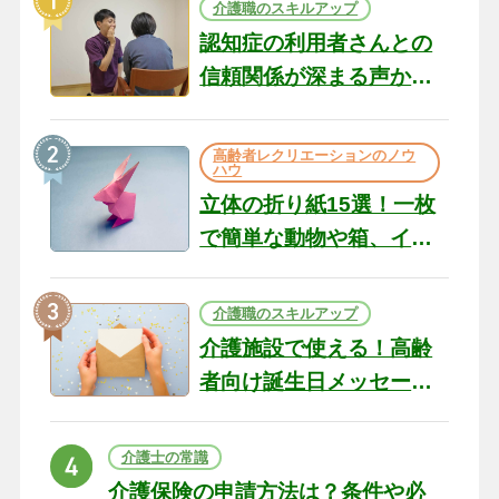
介護職のスキルアップ
認知症の利用者さんとの
信頼関係が深まる声かけ
のコツ10選｜認知症ケア
の現場から（22）
高齢者レクリエーションのノウ
ハウ
立体の折り紙15選！一枚
で簡単な動物や箱、イン
テリアになる作品まで
介護職のスキルアップ
介護施設で使える！高齢
者向け誕生日メッセージ
の例文と書き方のポイン
ト
介護士の常識
介護保険の申請方法は？条件や必