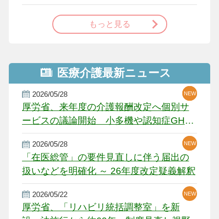
で
もっと見る
医療介護最新ニュース
2026/05/28
NEW
NEW
NEW
厚労省、来年度の介護報酬改定へ個別サ
ービスの議論開始 小多機や認知症GH、
厳しい経営環境に危機感
2026/05/28
NEW
NEW
「在医総管」の要件見直しに伴う届出の
扱いなどを明確化 ～ 26年度改定疑義解釈
2026/05/22
NEW
厚労省、「リハビリ統括調整室」を新