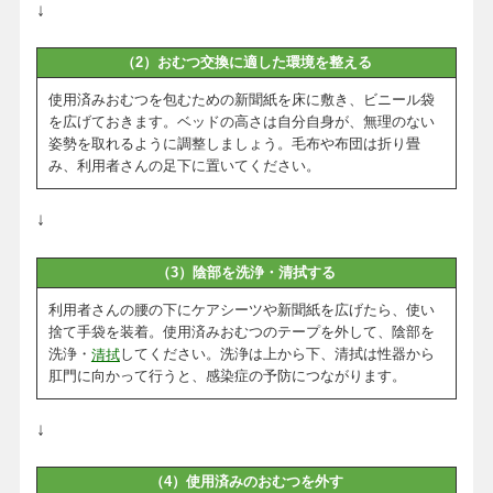
↓
（2）おむつ交換に適した環境を整える
使用済みおむつを包むための新聞紙を床に敷き、ビニール袋
を広げておきます。ベッドの高さは自分自身が、無理のない
姿勢を取れるように調整しましょう。毛布や布団は折り畳
み、利用者さんの足下に置いてください。
↓
（3）陰部を洗浄・清拭する
利用者さんの腰の下にケアシーツや新聞紙を広げたら、使い
捨て手袋を装着。使用済みおむつのテープを外して、陰部を
洗浄・
してください。洗浄は上から下、清拭は性器から
清拭
肛門に向かって行うと、感染症の予防につながります。
↓
（4）使用済みのおむつを外す