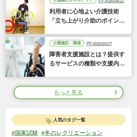
介護職のスキルアップ
2026/04/22
護施設
利用者に心地よい介護技術
「立ち上がり介助のポイン
ト」｜認知症ケアの現場から
（41）
介護施設・職場
2026/03/27
障害者支援施設とは？提供す
るサービスの種類や支援内容
をわかりやすく解説
もっと見る
人気のタグ一覧
#国家試験
#冬のレクリエーション