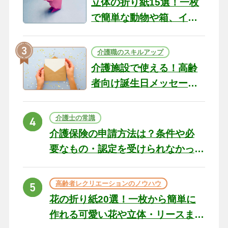
立体の折り紙15選！一枚
で簡単な動物や箱、イン
テリアになる作品まで
介護職のスキルアップ
介護施設で使える！高齢
者向け誕生日メッセージ
の例文と書き方のポイン
ト
介護士の常識
介護保険の申請方法は？条件や必
要なもの・認定を受けられなかっ
た場合の対処法
高齢者レクリエーションのノウハウ
花の折り紙20選！一枚から簡単に
作れる可愛い花や立体・リースま