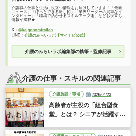
介護職の仕事と生活に役立つ情報をお届けしています！「最新
ニュース」「ほっとできる癒し術」「業界リーダーの貴重なイ
ンタビュー」「職場で活かせるスキルアップ術」などお役立ち
情報が満載★
X：
@kaigonomirailab
LINE：
介護のみらいラボ【マイナビ公式】
介護のみらいラボ編集部の執筆・監修記事
介護の仕事・スキルの関連記事
介護施設・職場
2026/04/23
高齢者が主役の「組合型食
堂」とは？ シニアが活躍する
新しい事業「ジーバーFOO
D」に注目｜気になるあの介