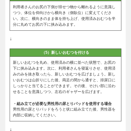
利用者さんのお尻の下側が排せつ物から離れるように意識し
つつ、体位を仰向けから横向き（側臥位）に変えてくださ
い。次に、横向きのまま体を持ち上げ、使用済みおむつを半
分に丸めてお尻の下に挟み込みます。
↓
（5）新しいおむつを付ける
新しいおむつを丸め、使用済みの横に並べた状態で、お尻の
下に挟み込みます。次に、利用者さんを寝返りさせ、使用済
みのみを抜き取ったら、新しいおむつを広げましょう。新し
いおむつは山折りにした後、両足の間から通すと、排尿口に
しっかりと当てることができます。その後、そけい部に沿わ
せることを意識しつつ、左右のギャザーを広げます。
・組み立てが必要な男性用の尿とりパッドを使用する場合
男性用の尿とりパッドをろうと状に組み立てた後、男性器を
内部に収納してください。
↓