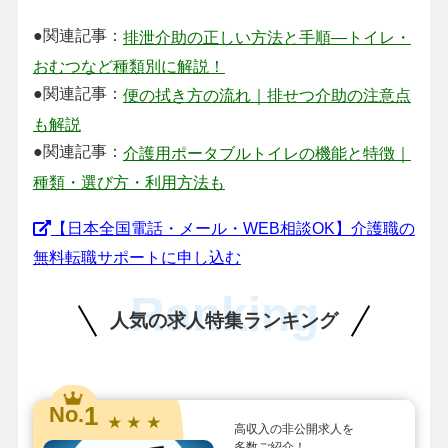
●関連記事：
排泄介助の正しい方法と手順―トイレ・
おむつなど種類別に解説！
●関連記事：
便の拭き方の流れ｜排せつ介助の注意点
も解説
●関連記事：
介護用ポータブルトイレの機能と特徴｜
種類・選び方・利用方法も
【日本全国電話・メール・WEB相談OK】介護職の
無料転職サポートに申し込む
Ranking
人気の求人特集ランキング
1
No.
★ ★ ★
高収入の非公開求人を
多数ご紹介！