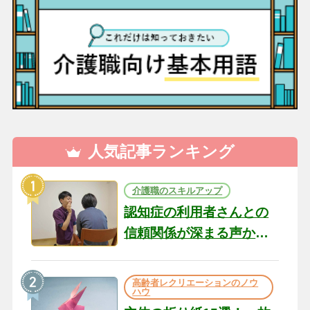
人気記事ランキング
介護職のスキルアップ
認知症の利用者さんとの
信頼関係が深まる声かけ
のコツ10選｜認知症ケア
の現場から（22）
高齢者レクリエーションのノウ
ハウ