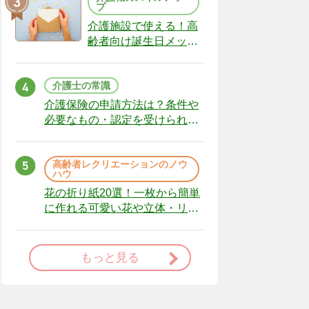
プ
介護施設で使える！高
齢者向け誕生日メッセ
ージの例文と書き方の
ポイント
介護士の常識
介護保険の申請方法は？条件や
必要なもの・認定を受けられな
かった場合の対処法
高齢者レクリエーションのノウ
ハウ
花の折り紙20選！一枚から簡単
に作れる可愛い花や立体・リー
スまで
もっと見る