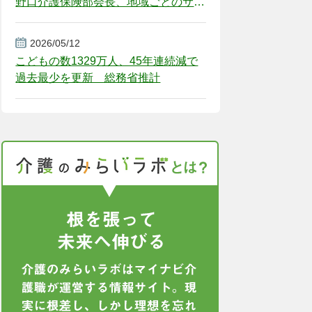
野口介護保険部会長、地域ごとのサー
ビス基盤整備を促す
2026/05/12
こどもの数1329万人、45年連続減で
過去最少を更新 総務省推計