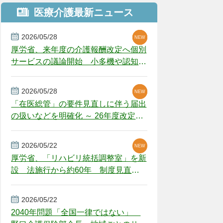
医療介護最新ニュース
2026/05/28
NEW
NEW
NEW
厚労省、来年度の介護報酬改定へ個別
サービスの議論開始 小多機や認知症
GH、厳しい経営環境に危機感
2026/05/28
NEW
NEW
「在医総管」の要件見直しに伴う届出
の扱いなどを明確化 ～ 26年度改定疑
義解釈
2026/05/22
NEW
厚労省、「リハビリ統括調整室」を新
設 法施行から約60年 制度見直し
視野
2026/05/22
2040年問題「全国一律ではない」