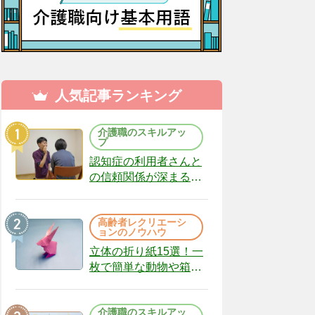
人気記事ランキング
介護職のスキルアッ
プ
認知症の利用者さんと
の信頼関係が深まる声
かけのコツ10選｜認知
症ケアの現場から
高齢者レクリエーシ
（22）
ョンのノウハウ
立体の折り紙15選！一
枚で簡単な動物や箱、
インテリアになる作品
まで
介護職のスキルアッ