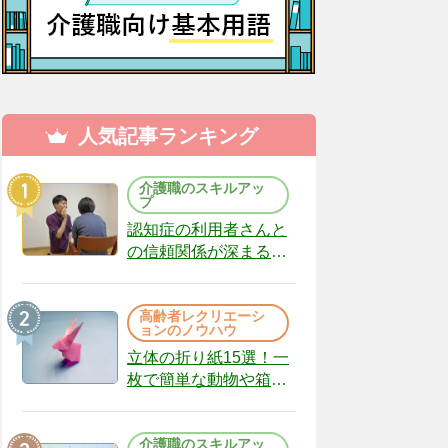
人気記事ランキング
介護職のスキルアッ
プ
認知症の利用者さんと
の信頼関係が深まる声
かけのコツ10選｜認知
症ケアの現場から
高齢者レクリエーシ
（22）
ョンのノウハウ
立体の折り紙15選！一
枚で簡単な動物や箱、
インテリアになる作品
まで
介護職のスキルアッ