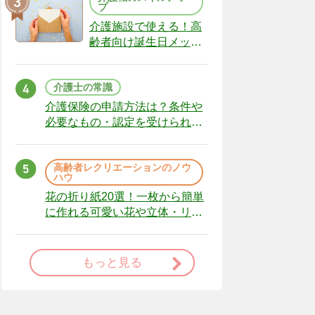
プ
介護施設で使える！高
齢者向け誕生日メッセ
ージの例文と書き方の
ポイント
介護士の常識
介護保険の申請方法は？条件や
必要なもの・認定を受けられな
かった場合の対処法
高齢者レクリエーションのノウ
ハウ
花の折り紙20選！一枚から簡単
に作れる可愛い花や立体・リー
スまで
もっと見る