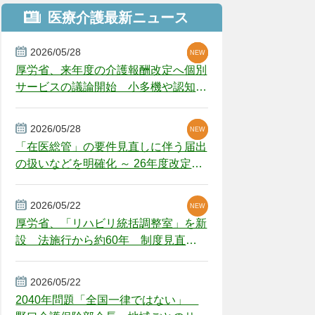
医療介護最新ニュース
2026/05/28
NEW
NEW
NEW
厚労省、来年度の介護報酬改定へ個別
サービスの議論開始 小多機や認知症
GH、厳しい経営環境に危機感
2026/05/28
NEW
NEW
「在医総管」の要件見直しに伴う届出
の扱いなどを明確化 ～ 26年度改定疑
義解釈
2026/05/22
NEW
厚労省、「リハビリ統括調整室」を新
設 法施行から約60年 制度見直し
視野
2026/05/22
2040年問題「全国一律ではない」