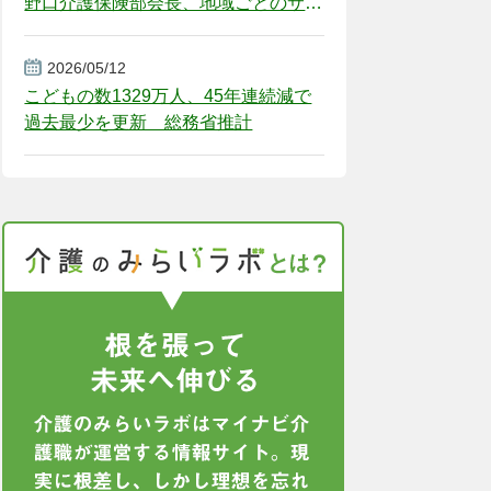
野口介護保険部会長、地域ごとのサー
ビス基盤整備を促す
2026/05/12
こどもの数1329万人、45年連続減で
過去最少を更新 総務省推計