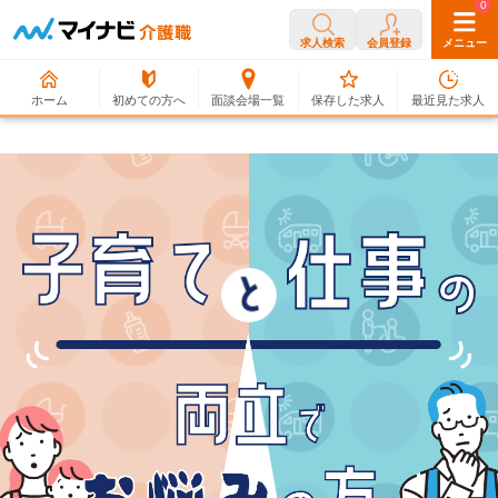
0
0
求人検索
会員登録
メニュー
ホーム
初めての方へ
面談会場一覧
保存した求人
最近見た求人