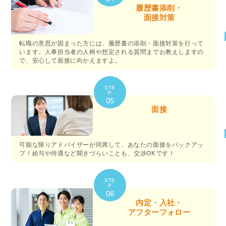
履歴書添削・
面接対策
転職の意思が固まった方には、履歴書の添削・面接対策を行って
います。人事担当者の人柄や想定される質問までお教えしますの
で、安心して面接に向かえますよ。
STE
P
05
面接
可能な限りアドバイザーが同席して、あなたの面接をバックアッ
プ！給与や待遇など聞きづらいことも、交渉OKです！
STE
P
06
内定・入社・
アフターフォロー