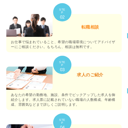
STE
P
02
転職相談
お仕事で悩まれていること、希望の職場環境についてアドバイザ
ーにご相談ください。もちろん、相談は無料です。
STE
P
03
求人のご紹介
あなたの希望の勤務地、施設、条件でピックアップした求人を御
紹介します。求人票に記載されていない職場の人数構成、年齢構
成、雰囲気などまで詳しくご説明します。
STE
P
04