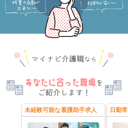
未経験可能な看護助手求人
日勤常