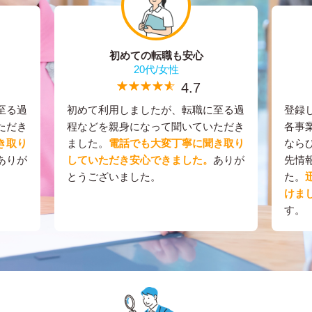
初めての転職も安心
20代/女性
★★★★★
☆☆☆☆☆
4.7
至る過
初めて利用しましたが、転職に至る過
登録
ただき
程などを親身になって聞いていただき
各事
き取り
ました。
電話でも大変丁寧に聞き取り
なら
ありが
していただき安心できました。
ありが
先情
とうございました。
た。
けま
す。