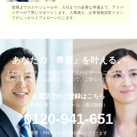
退職までのスケジュールや、入社までの必要な準備まで、アドバ
イザーが丁寧にサポートします。入職後も、お客様相談室スタッ
フがしっかりとフォローいたします。
あなたの「希望」を叶える。
まずは、マイナビ介護職の専任アドバイザーへご相談！
転
職を強要することはありませんので、ご安⼼ください。
お電話でのご登録はこちら
全国共通フリーダイヤル（通話無料）
0120-941-651
携帯・PHSからもご利用いただけます