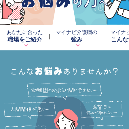
あなたに合った
マイナビ介護職の
マイナ
職場をご紹介
強み
こんな