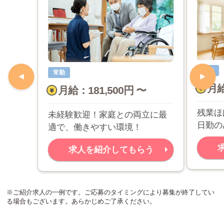
常勤
常勤
月給
月給：181,500円 〜
残業ほ
未経験歓迎！家庭との両立に最
日勤の
適で、働きやすい環境！
求人を紹介してもらう
※ご紹介求人の一例です。ご応募のタイミングにより募集が終了してい
る場合もございます。あらかじめご了承ください。